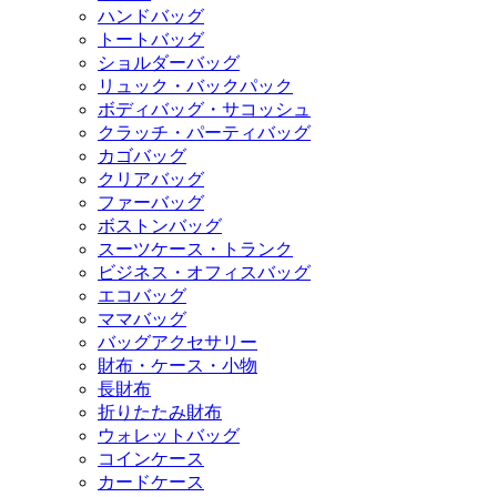
ハンドバッグ
トートバッグ
ショルダーバッグ
リュック・バックパック
ボディバッグ・サコッシュ
クラッチ・パーティバッグ
カゴバッグ
クリアバッグ
ファーバッグ
ボストンバッグ
スーツケース・トランク
ビジネス・オフィスバッグ
エコバッグ
ママバッグ
バッグアクセサリー
財布・ケース・小物
長財布
折りたたみ財布
ウォレットバッグ
コインケース
カードケース