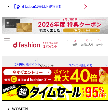
d fashionは毎日お得宣言!!
検索
お気に入り
カート
ご利用可能ポイント
ログイン/発行する
WOMEN