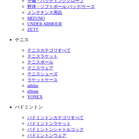
守備・バッティンググローブ
野球・ソフトボール バッグ/ケース
メンテナンス用品
MIZUNO
UNDER ARMOUR
ZETT
テニス
テニスカテゴリすべて
テニスラケット
テニスボール
テニスウェア
テニスシューズ
ラケットケース
adidas
ellesse
YONEX
バドミントン
バドミントンカテゴリすべて
バドミントンラケット
バドミントンシャトルコック
バドミントンウェア