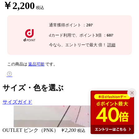
￥2,200
税込
通常獲得ポイント
：
20
P
dカード利用で、
ポイント
3
倍
：
60
P
今なら
、エントリーで最大
倍！
詳細
この商品は
返品可能
です。
サイズ・色を選ぶ
サイズガイド
OUTLET
ピンク（PNK）
￥2,200
税込