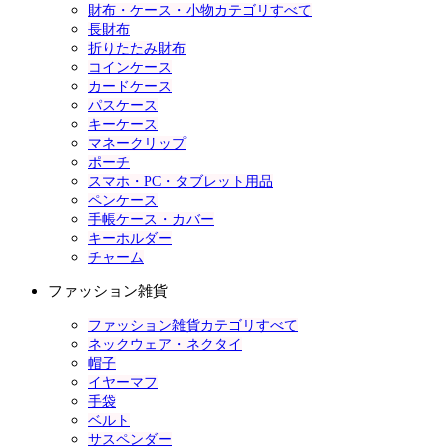
財布・ケース・小物カテゴリすべて
長財布
折りたたみ財布
コインケース
カードケース
パスケース
キーケース
マネークリップ
ポーチ
スマホ・PC・タブレット用品
ペンケース
手帳ケース・カバー
キーホルダー
チャーム
ファッション雑貨
ファッション雑貨カテゴリすべて
ネックウェア・ネクタイ
帽子
イヤーマフ
手袋
ベルト
サスペンダー