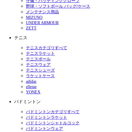
守備・バッティンググローブ
野球・ソフトボール バッグ/ケース
メンテナンス用品
MIZUNO
UNDER ARMOUR
ZETT
テニス
テニスカテゴリすべて
テニスラケット
テニスボール
テニスウェア
テニスシューズ
ラケットケース
adidas
ellesse
YONEX
バドミントン
バドミントンカテゴリすべて
バドミントンラケット
バドミントンシャトルコック
バドミントンウェア