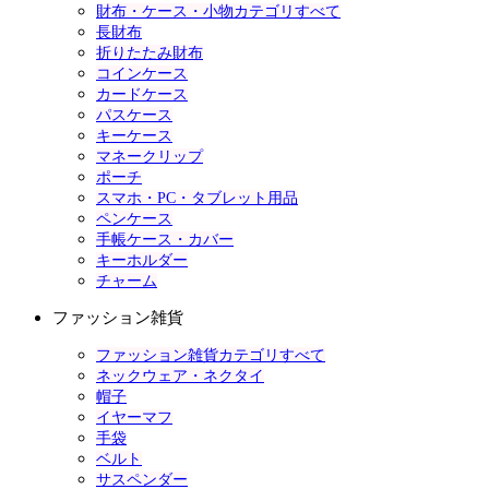
財布・ケース・小物カテゴリすべて
長財布
折りたたみ財布
コインケース
カードケース
パスケース
キーケース
マネークリップ
ポーチ
スマホ・PC・タブレット用品
ペンケース
手帳ケース・カバー
キーホルダー
チャーム
ファッション雑貨
ファッション雑貨カテゴリすべて
ネックウェア・ネクタイ
帽子
イヤーマフ
手袋
ベルト
サスペンダー