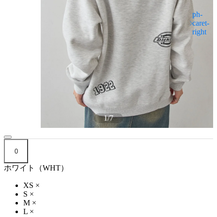
1
/
7
0
ホワイト（WHT）
XS
×
S
×
M
×
L
×