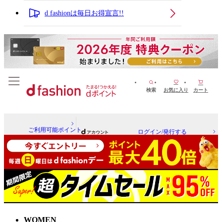
d fashionは毎日お得宣言!!
検索
お気に入り
カート
ご利用可能ポイント
ログイン/発行する
WOMEN