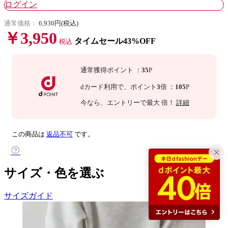
ログイン
通常価格：
6,930円(税込)
￥3,950
タイムセール43%OFF
税込
通常獲得ポイント
：
35
P
dカード利用で、
ポイント
3
倍
：
105
P
今なら
、エントリーで最大
倍！
詳細
この商品は
返品不可
です。
サイズ・色を選ぶ
サイズガイド