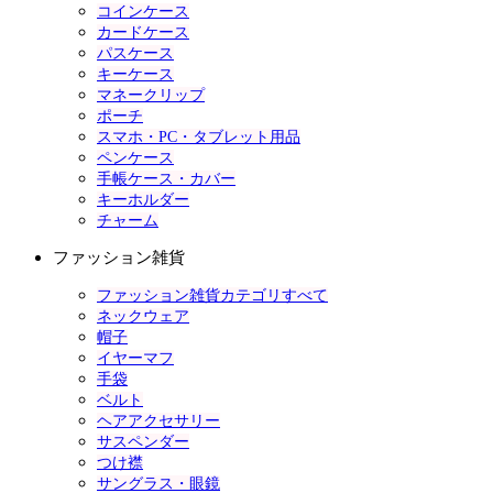
コインケース
カードケース
パスケース
キーケース
マネークリップ
ポーチ
スマホ・PC・タブレット用品
ペンケース
手帳ケース・カバー
キーホルダー
チャーム
ファッション雑貨
ファッション雑貨カテゴリすべて
ネックウェア
帽子
イヤーマフ
手袋
ベルト
ヘアアクセサリー
サスペンダー
つけ襟
サングラス・眼鏡