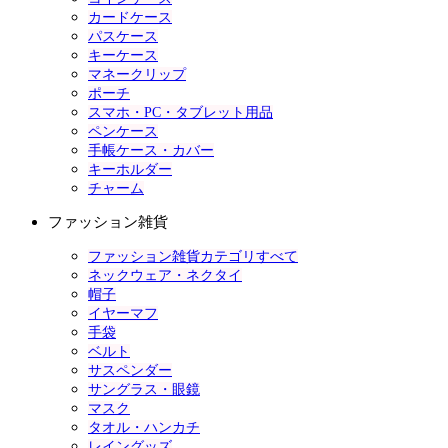
カードケース
パスケース
キーケース
マネークリップ
ポーチ
スマホ・PC・タブレット用品
ペンケース
手帳ケース・カバー
キーホルダー
チャーム
ファッション雑貨
ファッション雑貨カテゴリすべて
ネックウェア・ネクタイ
帽子
イヤーマフ
手袋
ベルト
サスペンダー
サングラス・眼鏡
マスク
タオル・ハンカチ
レイングッズ