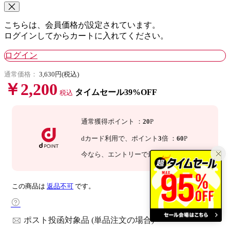
こちらは、会員価格が設定されています。
ログインしてからカートに入れてください。
ログイン
通常価格：
3,630円(税込)
￥2,200
タイムセール39%OFF
税込
通常獲得ポイント
：
20
P
dカード利用で、
ポイント
3
倍
：
60
P
今なら
、エントリーで最大
倍！
詳細
この商品は
返品不可
です。
ポスト投函対象品 (単品注文の場合)