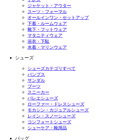
ジャケット・アウター
スーツ・フォーマル
オールインワン・セットアップ
下着・ルームウェア
靴下・フットウェア
マタニティウェア
浴衣・下駄
水着・マリンウェア
シューズ
シューズカテゴリすべて
パンプス
サンダル
ブーツ
スニーカー
バレエシューズ
ローファー・ドレスシューズ
モカシン・カジュアルシューズ
レイン・スノーシューズ
コンフォートシューズ
シューケア・靴用品
バッグ