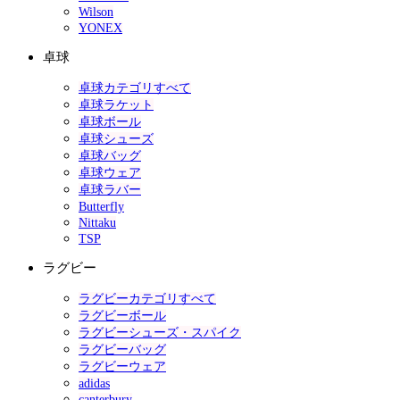
Wilson
YONEX
卓球
卓球カテゴリすべて
卓球ラケット
卓球ボール
卓球シューズ
卓球バッグ
卓球ウェア
卓球ラバー
Butterfly
Nittaku
TSP
ラグビー
ラグビーカテゴリすべて
ラグビーボール
ラグビーシューズ・スパイク
ラグビーバッグ
ラグビーウェア
adidas
canterbury