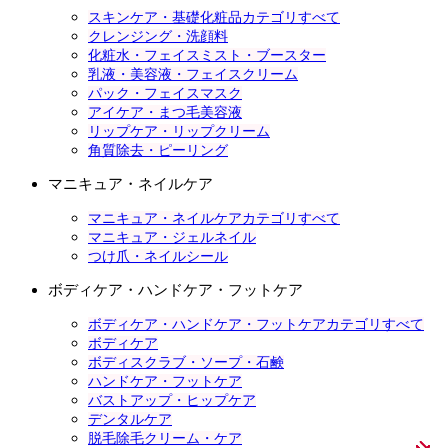
スキンケア・基礎化粧品カテゴリすべて
クレンジング・洗顔料
化粧水・フェイスミスト・ブースター
乳液・美容液・フェイスクリーム
パック・フェイスマスク
アイケア・まつ毛美容液
リップケア・リップクリーム
角質除去・ピーリング
マニキュア・ネイルケア
マニキュア・ネイルケアカテゴリすべて
マニキュア・ジェルネイル
つけ爪・ネイルシール
ボディケア・ハンドケア・フットケア
ボディケア・ハンドケア・フットケアカテゴリすべて
ボディケア
ボディスクラブ・ソープ・石鹸
ハンドケア・フットケア
バストアップ・ヒップケア
デンタルケア
脱毛除毛クリーム・ケア