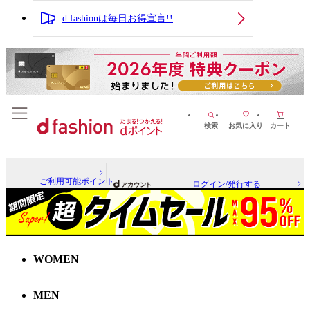
d fashionは毎日お得宣言!!
検索
お気に入り
カート
ご利用可能ポイント
ログイン/発行する
WOMEN
MEN