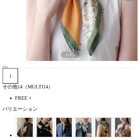
1
/
15
1
その他14（MULTI14）
FREE
×
バリエーション