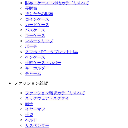
財布・ケース・小物カテゴリすべて
長財布
折りたたみ財布
コインケース
カードケース
パスケース
キーケース
マネークリップ
ポーチ
スマホ・PC・タブレット用品
ペンケース
手帳ケース・カバー
キーホルダー
チャーム
ファッション雑貨
ファッション雑貨カテゴリすべて
ネックウェア・ネクタイ
帽子
イヤーマフ
手袋
ベルト
サスペンダー