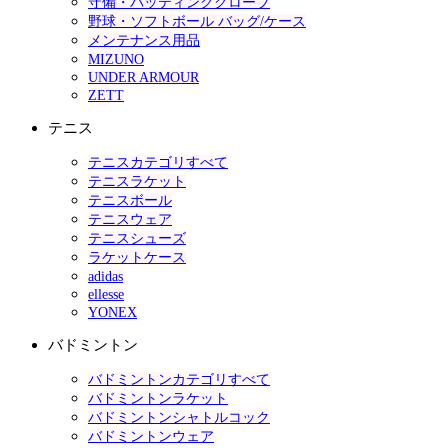
守備・バッティンググローブ
野球・ソフトボール バッグ/ケース
メンテナンス用品
MIZUNO
UNDER ARMOUR
ZETT
テニス
テニスカテゴリすべて
テニスラケット
テニスボール
テニスウェア
テニスシューズ
ラケットケース
adidas
ellesse
YONEX
バドミントン
バドミントンカテゴリすべて
バドミントンラケット
バドミントンシャトルコック
バドミントンウェア