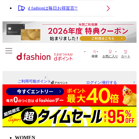
d fashionは毎日お得宣言!!
検索
お気に入り
カート
ご利用可能ポイント
ログイン/発行する
WOMEN