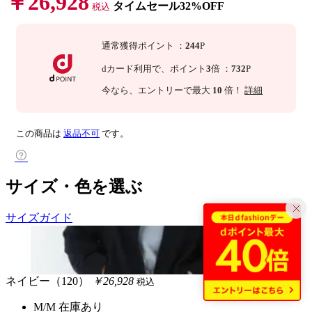
￥26,928
タイムセール32%OFF
税込
通常獲得ポイント
：
244
P
dカード利用で、
ポイント
3
倍
：
732
P
今なら
、エントリーで最大
10
倍！
詳細
この商品は
返品不可
です。
サイズ・色を選ぶ
サイズガイド
ネイビー（120）
￥26,928
税込
M/M
在庫あり