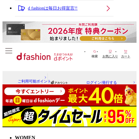
d fashionは毎日お得宣言!!
検索
お気に入り
カート
ご利用可能ポイント
ログイン/発行する
WOMEN