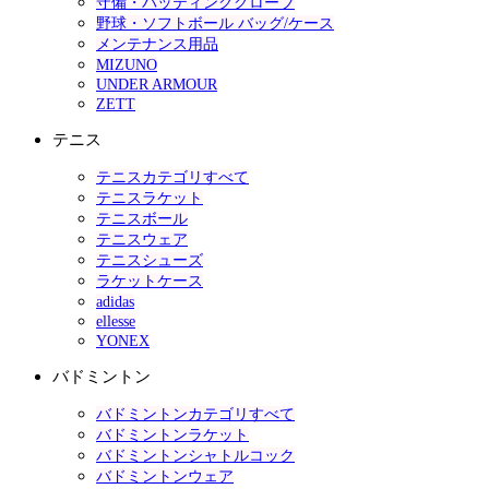
守備・バッティンググローブ
野球・ソフトボール バッグ/ケース
メンテナンス用品
MIZUNO
UNDER ARMOUR
ZETT
テニス
テニスカテゴリすべて
テニスラケット
テニスボール
テニスウェア
テニスシューズ
ラケットケース
adidas
ellesse
YONEX
バドミントン
バドミントンカテゴリすべて
バドミントンラケット
バドミントンシャトルコック
バドミントンウェア