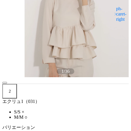
1
/
36
2
エクリュ1（031）
S/S
×
M/M
○
バリエーション