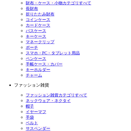
財布・ケース・小物カテゴリすべて
長財布
折りたたみ財布
コインケース
カードケース
パスケース
キーケース
マネークリップ
ポーチ
スマホ・PC・タブレット用品
ペンケース
手帳ケース・カバー
キーホルダー
チャーム
ファッション雑貨
ファッション雑貨カテゴリすべて
ネックウェア・ネクタイ
帽子
イヤーマフ
手袋
ベルト
サスペンダー