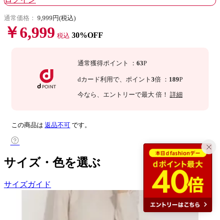
通常価格：
9,999円(税込)
￥6,999
30%OFF
税込
通常獲得ポイント
：
63
P
dカード利用で、
ポイント
3
倍
：
189
P
今なら
、エントリーで最大
倍！
詳細
この商品は
返品不可
です。
サイズ・色を選ぶ
サイズガイド