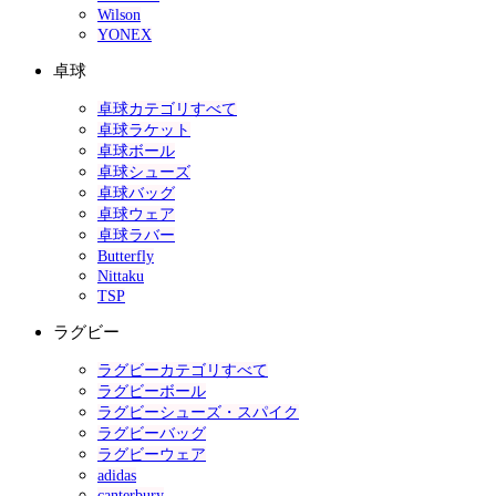
Wilson
YONEX
卓球
卓球カテゴリすべて
卓球ラケット
卓球ボール
卓球シューズ
卓球バッグ
卓球ウェア
卓球ラバー
Butterfly
Nittaku
TSP
ラグビー
ラグビーカテゴリすべて
ラグビーボール
ラグビーシューズ・スパイク
ラグビーバッグ
ラグビーウェア
adidas
canterbury