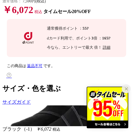
通常価格：
7,590円(税込)
￥6,072
タイムセール20%OFF
税込
通常獲得ポイント
：
55
P
dカード利用で、
ポイント
3
倍
：
165
P
今なら
、エントリーで最大
倍！
詳細
この商品は
返品不可
です。
サイズ・色を選ぶ
サイズガイド
ブラック（-1）
￥6,072
税込