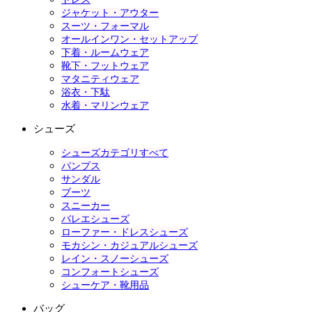
ジャケット・アウター
スーツ・フォーマル
オールインワン・セットアップ
下着・ルームウェア
靴下・フットウェア
マタニティウェア
浴衣・下駄
水着・マリンウェア
シューズ
シューズカテゴリすべて
パンプス
サンダル
ブーツ
スニーカー
バレエシューズ
ローファー・ドレスシューズ
モカシン・カジュアルシューズ
レイン・スノーシューズ
コンフォートシューズ
シューケア・靴用品
バッグ