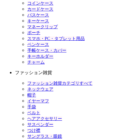
コインケース
カードケース
パスケース
キーケース
マネークリップ
ポーチ
スマホ・PC・タブレット用品
ペンケース
手帳ケース・カバー
キーホルダー
チャーム
ファッション雑貨
ファッション雑貨カテゴリすべて
ネックウェア
帽子
イヤーマフ
手袋
ベルト
ヘアアクセサリー
サスペンダー
つけ襟
サングラス・眼鏡