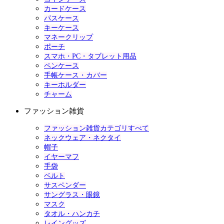
カードケース
パスケース
キーケース
マネークリップ
ポーチ
スマホ・PC・タブレット用品
ペンケース
手帳ケース・カバー
キーホルダー
チャーム
ファッション雑貨
ファッション雑貨カテゴリすべて
ネックウェア・ネクタイ
帽子
イヤーマフ
手袋
ベルト
サスペンダー
サングラス・眼鏡
マスク
タオル・ハンカチ
レイングッズ