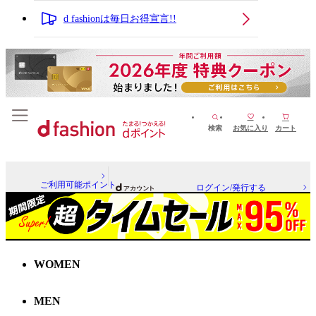
d fashionは毎日お得宣言!!
検索
お気に入り
カート
ご利用可能ポイント
ログイン/発行する
WOMEN
MEN