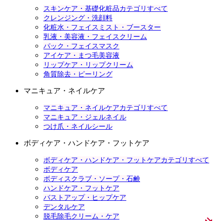
スキンケア・基礎化粧品カテゴリすべて
クレンジング・洗顔料
化粧水・フェイスミスト・ブースター
乳液・美容液・フェイスクリーム
パック・フェイスマスク
アイケア・まつ毛美容液
リップケア・リップクリーム
角質除去・ピーリング
マニキュア・ネイルケア
マニキュア・ネイルケアカテゴリすべて
マニキュア・ジェルネイル
つけ爪・ネイルシール
ボディケア・ハンドケア・フットケア
ボディケア・ハンドケア・フットケアカテゴリすべて
ボディケア
ボディスクラブ・ソープ・石鹸
ハンドケア・フットケア
バストアップ・ヒップケア
デンタルケア
脱毛除毛クリーム・ケア