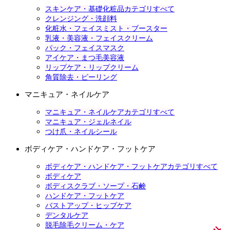
スキンケア・基礎化粧品カテゴリすべて
クレンジング・洗顔料
化粧水・フェイスミスト・ブースター
乳液・美容液・フェイスクリーム
パック・フェイスマスク
アイケア・まつ毛美容液
リップケア・リップクリーム
角質除去・ピーリング
マニキュア・ネイルケア
マニキュア・ネイルケアカテゴリすべて
マニキュア・ジェルネイル
つけ爪・ネイルシール
ボディケア・ハンドケア・フットケア
ボディケア・ハンドケア・フットケアカテゴリすべて
ボディケア
ボディスクラブ・ソープ・石鹸
ハンドケア・フットケア
バストアップ・ヒップケア
デンタルケア
脱毛除毛クリーム・ケア