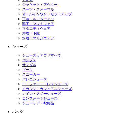
ジャケット・アウター
スーツ・フォーマル
オールインワン・セットアップ
下着・ルームウェア
靴下・フットウェア
マタニティウェア
浴衣・下駄
水着・マリンウェア
シューズ
シューズカテゴリすべて
パンプス
サンダル
ブーツ
スニーカー
バレエシューズ
ローファー・ドレスシューズ
モカシン・カジュアルシューズ
レイン・スノーシューズ
コンフォートシューズ
シューケア・靴用品
バッグ