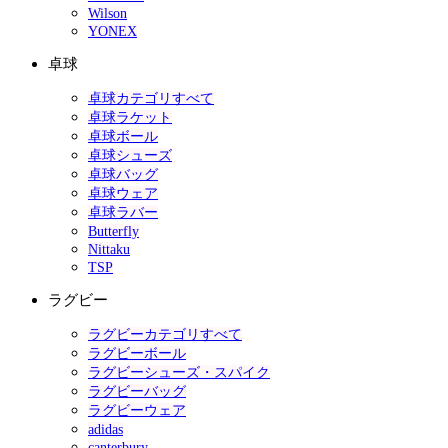
Wilson
YONEX
卓球
卓球カテゴリすべて
卓球ラケット
卓球ボール
卓球シューズ
卓球バッグ
卓球ウェア
卓球ラバー
Butterfly
Nittaku
TSP
ラグビー
ラグビーカテゴリすべて
ラグビーボール
ラグビーシューズ・スパイク
ラグビーバッグ
ラグビーウェア
adidas
canterbury