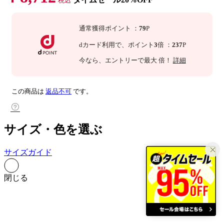
税込
通常獲得ポイント
：
79
P
dカード利用で、
ポイント
3
倍
：
237
P
今なら
、エントリーで最大
倍！
詳細
この商品は
返品不可
です。
サイズ・色を選ぶ
サイズガイド
閉じる