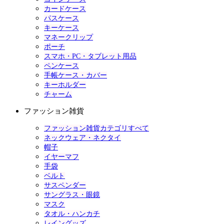
カードケース
パスケース
キーケース
マネークリップ
ポーチ
スマホ・PC・タブレット用品
ペンケース
手帳ケース・カバー
キーホルダー
チャーム
ファッション雑貨
ファッション雑貨カテゴリすべて
ネックウェア・ネクタイ
帽子
イヤーマフ
手袋
ベルト
サスペンダー
サングラス・眼鏡
マスク
タオル・ハンカチ
レイングッズ