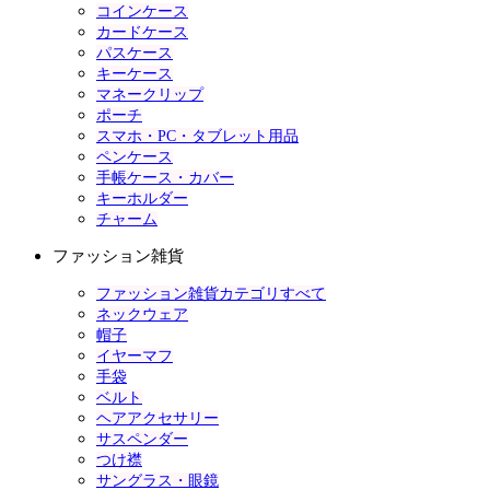
コインケース
カードケース
パスケース
キーケース
マネークリップ
ポーチ
スマホ・PC・タブレット用品
ペンケース
手帳ケース・カバー
キーホルダー
チャーム
ファッション雑貨
ファッション雑貨カテゴリすべて
ネックウェア
帽子
イヤーマフ
手袋
ベルト
ヘアアクセサリー
サスペンダー
つけ襟
サングラス・眼鏡