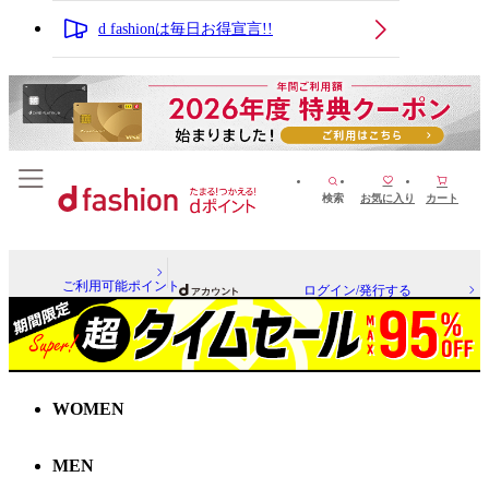
d fashionは毎日お得宣言!!
検索
お気に入り
カート
ご利用可能ポイント
ログイン/発行する
WOMEN
MEN