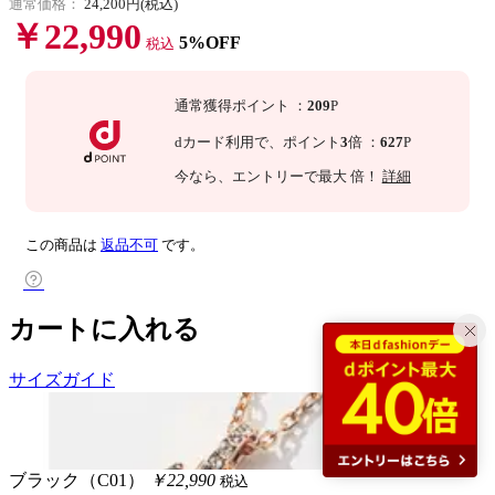
通常価格：
24,200円(税込)
￥22,990
5%OFF
税込
通常獲得ポイント
：
209
P
dカード利用で、
ポイント
3
倍
：
627
P
今なら
、エントリーで最大
倍！
詳細
この商品は
返品不可
です。
カートに入れる
サイズガイド
ブラック（C01）
￥22,990
税込