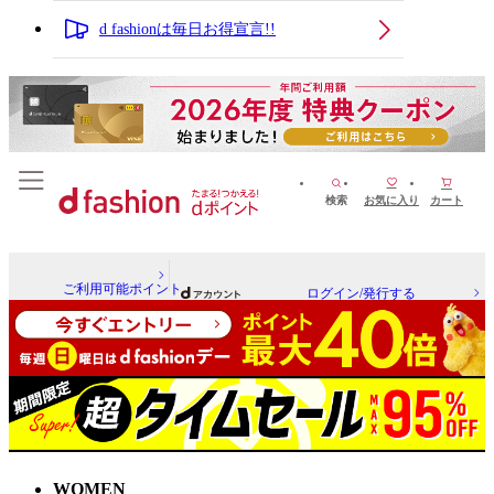
d fashionは毎日お得宣言!!
検索
お気に入り
カート
ご利用可能ポイント
ログイン/発行する
WOMEN