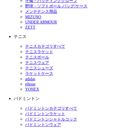
守備・バッティンググローブ
野球・ソフトボール バッグ/ケース
メンテナンス用品
MIZUNO
UNDER ARMOUR
ZETT
テニス
テニスカテゴリすべて
テニスラケット
テニスボール
テニスウェア
テニスシューズ
ラケットケース
adidas
ellesse
YONEX
バドミントン
バドミントンカテゴリすべて
バドミントンラケット
バドミントンシャトルコック
バドミントンウェア