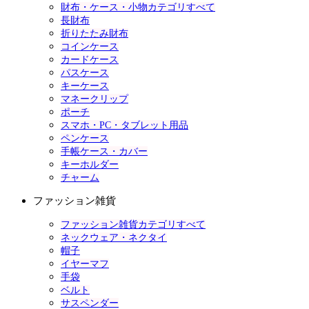
財布・ケース・小物カテゴリすべて
長財布
折りたたみ財布
コインケース
カードケース
パスケース
キーケース
マネークリップ
ポーチ
スマホ・PC・タブレット用品
ペンケース
手帳ケース・カバー
キーホルダー
チャーム
ファッション雑貨
ファッション雑貨カテゴリすべて
ネックウェア・ネクタイ
帽子
イヤーマフ
手袋
ベルト
サスペンダー