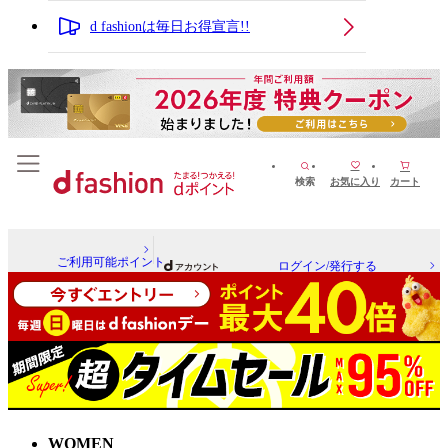
d fashionは毎日お得宣言!!
検索
お気に入り
カート
ご利用可能ポイント
ログイン/発行する
WOMEN