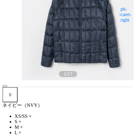
1
/
17
0
ネイビー（NVY）
XS/SS
×
S
×
M
×
L
×