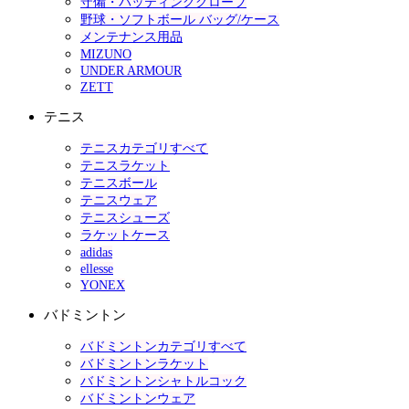
守備・バッティンググローブ
野球・ソフトボール バッグ/ケース
メンテナンス用品
MIZUNO
UNDER ARMOUR
ZETT
テニス
テニスカテゴリすべて
テニスラケット
テニスボール
テニスウェア
テニスシューズ
ラケットケース
adidas
ellesse
YONEX
バドミントン
バドミントンカテゴリすべて
バドミントンラケット
バドミントンシャトルコック
バドミントンウェア