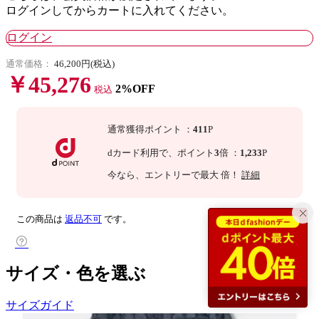
ログインしてからカートに入れてください。
ログイン
通常価格：
46,200円(税込)
￥45,276
2%OFF
税込
通常獲得ポイント
：
411
P
dカード利用で、
ポイント
3
倍
：
1,233
P
今なら
、エントリーで最大
倍！
詳細
この商品は
返品不可
です。
サイズ・色を選ぶ
サイズガイド