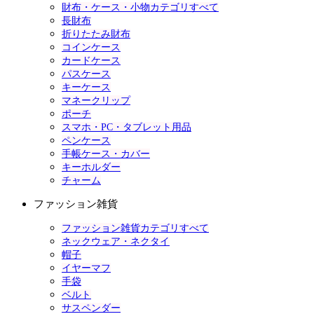
財布・ケース・小物カテゴリすべて
長財布
折りたたみ財布
コインケース
カードケース
パスケース
キーケース
マネークリップ
ポーチ
スマホ・PC・タブレット用品
ペンケース
手帳ケース・カバー
キーホルダー
チャーム
ファッション雑貨
ファッション雑貨カテゴリすべて
ネックウェア・ネクタイ
帽子
イヤーマフ
手袋
ベルト
サスペンダー