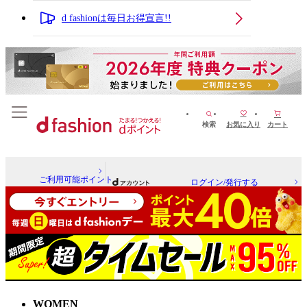
d fashionは毎日お得宣言!!
検索
お気に入り
カート
ご利用可能ポイント
ログイン/発行する
WOMEN