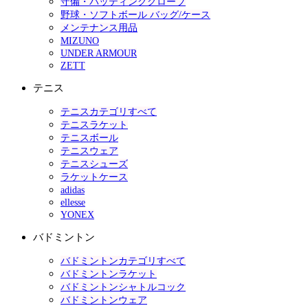
守備・バッティンググローブ
野球・ソフトボール バッグ/ケース
メンテナンス用品
MIZUNO
UNDER ARMOUR
ZETT
テニス
テニスカテゴリすべて
テニスラケット
テニスボール
テニスウェア
テニスシューズ
ラケットケース
adidas
ellesse
YONEX
バドミントン
バドミントンカテゴリすべて
バドミントンラケット
バドミントンシャトルコック
バドミントンウェア