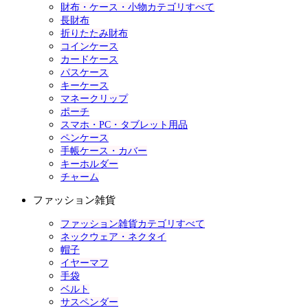
財布・ケース・小物カテゴリすべて
長財布
折りたたみ財布
コインケース
カードケース
パスケース
キーケース
マネークリップ
ポーチ
スマホ・PC・タブレット用品
ペンケース
手帳ケース・カバー
キーホルダー
チャーム
ファッション雑貨
ファッション雑貨カテゴリすべて
ネックウェア・ネクタイ
帽子
イヤーマフ
手袋
ベルト
サスペンダー