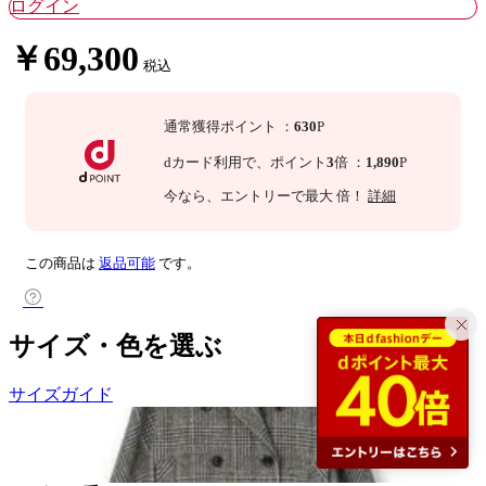
ログイン
￥69,300
税込
通常獲得ポイント
：
630
P
dカード利用で、
ポイント
3
倍
：
1,890
P
今なら
、エントリーで最大
倍！
詳細
この商品は
返品可能
です。
サイズ・色を選ぶ
サイズガイド