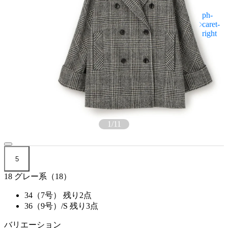
1
/
11
5
18 グレー系（18）
34（7号）
残り2点
36（9号）/S
残り3点
バリエーション