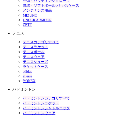
守備・バッティンググローブ
野球・ソフトボール バッグ/ケース
メンテナンス用品
MIZUNO
UNDER ARMOUR
ZETT
テニス
テニスカテゴリすべて
テニスラケット
テニスボール
テニスウェア
テニスシューズ
ラケットケース
adidas
ellesse
YONEX
バドミントン
バドミントンカテゴリすべて
バドミントンラケット
バドミントンシャトルコック
バドミントンウェア