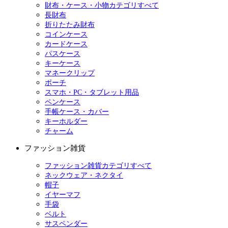
財布・ケース・小物カテゴリすべて
長財布
折りたたみ財布
コインケース
カードケース
パスケース
キーケース
マネークリップ
ポーチ
スマホ・PC・タブレット用品
ペンケース
手帳ケース・カバー
キーホルダー
チャーム
ファッション雑貨
ファッション雑貨カテゴリすべて
ネックウェア・ネクタイ
帽子
イヤーマフ
手袋
ベルト
サスペンダー