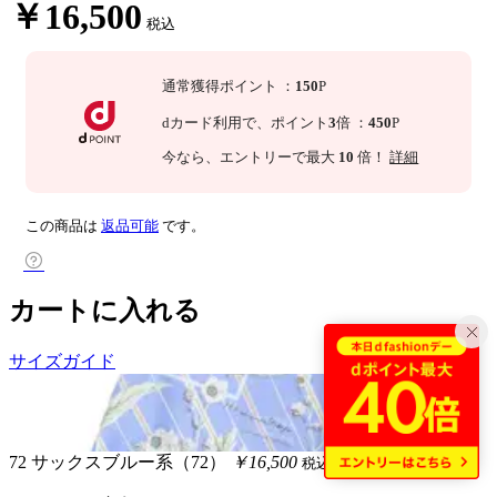
￥16,500
税込
通常獲得ポイント
：
150
P
dカード利用で、
ポイント
3
倍
：
450
P
今なら
、エントリーで最大
10
倍！
詳細
この商品は
返品可能
です。
カートに入れる
サイズガイド
72 サックスブルー系（72）
￥16,500
税込