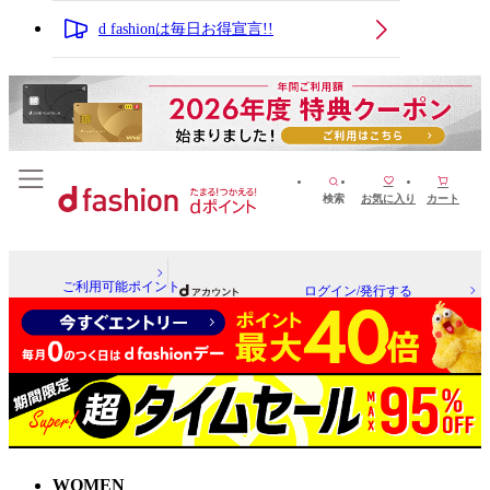
d fashionは毎日お得宣言!!
検索
お気に入り
カート
ご利用可能ポイント
ログイン/発行する
WOMEN