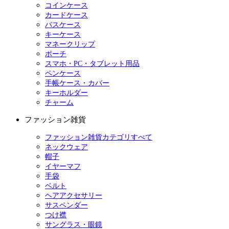
コインケース
カードケース
パスケース
キーケース
マネークリップ
ポーチ
スマホ・PC・タブレット用品
ペンケース
手帳ケース・カバー
キーホルダー
チャーム
ファッション雑貨
ファッション雑貨カテゴリすべて
ネックウェア
帽子
イヤーマフ
手袋
ベルト
ヘアアクセサリー
サスペンダー
つけ襟
サングラス・眼鏡