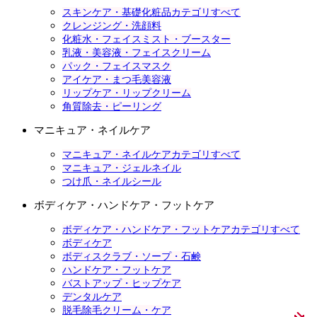
スキンケア・基礎化粧品カテゴリすべて
クレンジング・洗顔料
化粧水・フェイスミスト・ブースター
乳液・美容液・フェイスクリーム
パック・フェイスマスク
アイケア・まつ毛美容液
リップケア・リップクリーム
角質除去・ピーリング
マニキュア・ネイルケア
マニキュア・ネイルケアカテゴリすべて
マニキュア・ジェルネイル
つけ爪・ネイルシール
ボディケア・ハンドケア・フットケア
ボディケア・ハンドケア・フットケアカテゴリすべて
ボディケア
ボディスクラブ・ソープ・石鹸
ハンドケア・フットケア
バストアップ・ヒップケア
デンタルケア
脱毛除毛クリーム・ケア