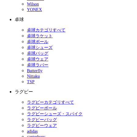
Wilson
YONEX
卓球
卓球カテゴリすべて
卓球ラケット
卓球ボール
卓球シューズ
卓球バッグ
卓球ウェア
卓球ラバー
Butterfly
Nittaku
TSP
ラグビー
ラグビーカテゴリすべて
ラグビーボール
ラグビーシューズ・スパイク
ラグビーバッグ
ラグビーウェア
adidas
canterbury