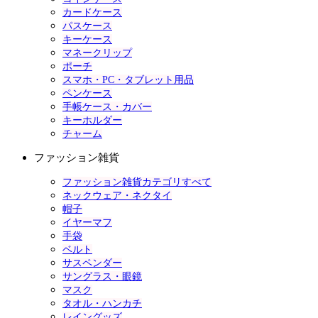
カードケース
パスケース
キーケース
マネークリップ
ポーチ
スマホ・PC・タブレット用品
ペンケース
手帳ケース・カバー
キーホルダー
チャーム
ファッション雑貨
ファッション雑貨カテゴリすべて
ネックウェア・ネクタイ
帽子
イヤーマフ
手袋
ベルト
サスペンダー
サングラス・眼鏡
マスク
タオル・ハンカチ
レイングッズ