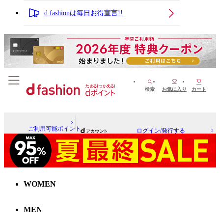
d fashionは毎日お得宣言!!
検索
お気に入り
カート
ご利用可能ポイント
ログイン/発行する
WOMEN
MEN