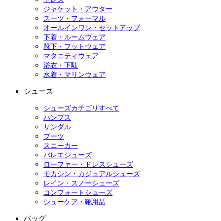
ジャケット・アウター
スーツ・フォーマル
オールインワン・セットアップ
下着・ルームウェア
靴下・フットウェア
マタニティウェア
浴衣・下駄
水着・マリンウェア
シューズ
シューズカテゴリすべて
パンプス
サンダル
ブーツ
スニーカー
バレエシューズ
ローファー・ドレスシューズ
モカシン・カジュアルシューズ
レイン・スノーシューズ
コンフォートシューズ
シューケア・靴用品
バッグ