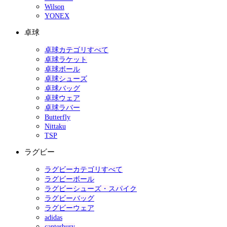
Wilson
YONEX
卓球
卓球カテゴリすべて
卓球ラケット
卓球ボール
卓球シューズ
卓球バッグ
卓球ウェア
卓球ラバー
Butterfly
Nittaku
TSP
ラグビー
ラグビーカテゴリすべて
ラグビーボール
ラグビーシューズ・スパイク
ラグビーバッグ
ラグビーウェア
adidas
canterbury