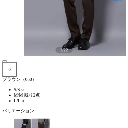
1
/
22
0
ブラウン（050）
S/S
○
M/M
残り2点
L/L
○
バリエーション