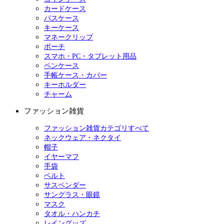
カードケース
パスケース
キーケース
マネークリップ
ポーチ
スマホ・PC・タブレット用品
ペンケース
手帳ケース・カバー
キーホルダー
チャーム
ファッション雑貨
ファッション雑貨カテゴリすべて
ネックウェア・ネクタイ
帽子
イヤーマフ
手袋
ベルト
サスペンダー
サングラス・眼鏡
マスク
タオル・ハンカチ
レイングッズ