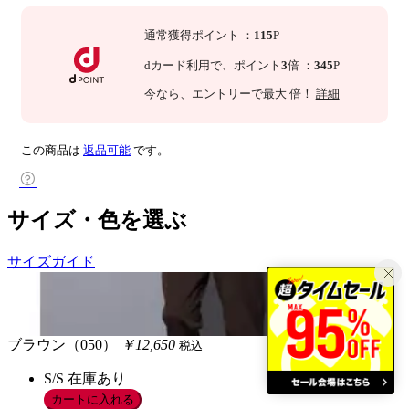
通常獲得ポイント
：
115
P
dカード利用で、
ポイント
3
倍
：
345
P
今なら
、エントリーで最大
倍！
詳細
この商品は
返品可能
です。
サイズ・色を選ぶ
サイズガイド
ブラウン（050）
￥12,650
税込
S/S
在庫あり
カートに入れる