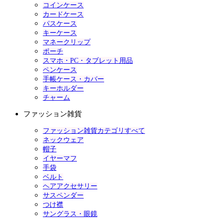
コインケース
カードケース
パスケース
キーケース
マネークリップ
ポーチ
スマホ・PC・タブレット用品
ペンケース
手帳ケース・カバー
キーホルダー
チャーム
ファッション雑貨
ファッション雑貨カテゴリすべて
ネックウェア
帽子
イヤーマフ
手袋
ベルト
ヘアアクセサリー
サスペンダー
つけ襟
サングラス・眼鏡