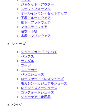
ジャケット・アウター
スーツ・フォーマル
オールインワン・セットアップ
下着・ルームウェア
靴下・フットウェア
マタニティウェア
浴衣・下駄
水着・マリンウェア
シューズ
シューズカテゴリすべて
パンプス
サンダル
ブーツ
スニーカー
バレエシューズ
ローファー・ドレスシューズ
モカシン・カジュアルシューズ
レイン・スノーシューズ
コンフォートシューズ
シューケア・靴用品
バッグ