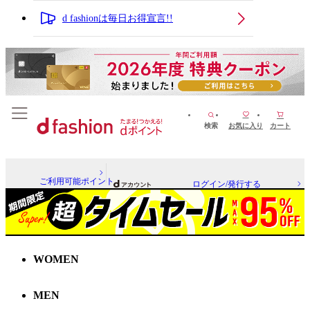
d fashionは毎日お得宣言!!
検索
お気に入り
カート
ご利用可能ポイント
ログイン/発行する
WOMEN
MEN