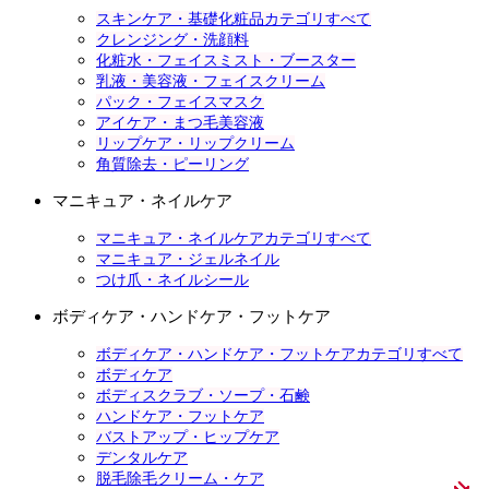
スキンケア・基礎化粧品カテゴリすべて
クレンジング・洗顔料
化粧水・フェイスミスト・ブースター
乳液・美容液・フェイスクリーム
パック・フェイスマスク
アイケア・まつ毛美容液
リップケア・リップクリーム
角質除去・ピーリング
マニキュア・ネイルケア
マニキュア・ネイルケアカテゴリすべて
マニキュア・ジェルネイル
つけ爪・ネイルシール
ボディケア・ハンドケア・フットケア
ボディケア・ハンドケア・フットケアカテゴリすべて
ボディケア
ボディスクラブ・ソープ・石鹸
ハンドケア・フットケア
バストアップ・ヒップケア
デンタルケア
脱毛除毛クリーム・ケア