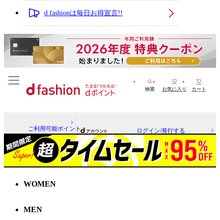
d fashionは毎日お得宣言!!
検索
お気に入り
カート
ご利用可能ポイント
ログイン/発行する
WOMEN
MEN