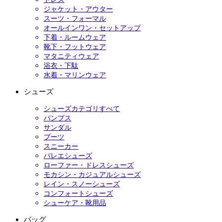
ジャケット・アウター
スーツ・フォーマル
オールインワン・セットアップ
下着・ルームウェア
靴下・フットウェア
マタニティウェア
浴衣・下駄
水着・マリンウェア
シューズ
シューズカテゴリすべて
パンプス
サンダル
ブーツ
スニーカー
バレエシューズ
ローファー・ドレスシューズ
モカシン・カジュアルシューズ
レイン・スノーシューズ
コンフォートシューズ
シューケア・靴用品
バッグ