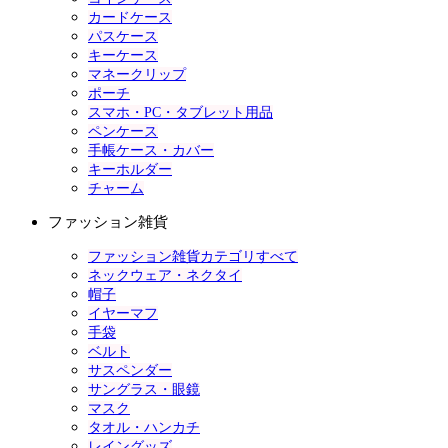
カードケース
パスケース
キーケース
マネークリップ
ポーチ
スマホ・PC・タブレット用品
ペンケース
手帳ケース・カバー
キーホルダー
チャーム
ファッション雑貨
ファッション雑貨カテゴリすべて
ネックウェア・ネクタイ
帽子
イヤーマフ
手袋
ベルト
サスペンダー
サングラス・眼鏡
マスク
タオル・ハンカチ
レイングッズ