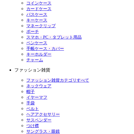
コインケース
カードケース
パスケース
キーケース
マネークリップ
ポーチ
スマホ・PC・タブレット用品
ペンケース
手帳ケース・カバー
キーホルダー
チャーム
ファッション雑貨
ファッション雑貨カテゴリすべて
ネックウェア
帽子
イヤーマフ
手袋
ベルト
ヘアアクセサリー
サスペンダー
つけ襟
サングラス・眼鏡