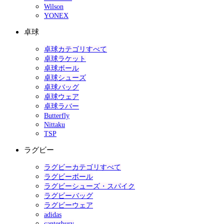
Wilson
YONEX
卓球
卓球カテゴリすべて
卓球ラケット
卓球ボール
卓球シューズ
卓球バッグ
卓球ウェア
卓球ラバー
Butterfly
Nittaku
TSP
ラグビー
ラグビーカテゴリすべて
ラグビーボール
ラグビーシューズ・スパイク
ラグビーバッグ
ラグビーウェア
adidas
canterbury