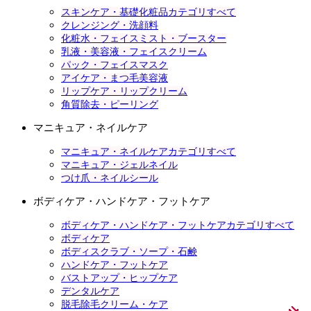
スキンケア・基礎化粧品カテゴリすべて
クレンジング・洗顔料
化粧水・フェイスミスト・ブースター
乳液・美容液・フェイスクリーム
パック・フェイスマスク
アイケア・まつ毛美容液
リップケア・リップクリーム
角質除去・ピーリング
マニキュア・ネイルケア
マニキュア・ネイルケアカテゴリすべて
マニキュア・ジェルネイル
つけ爪・ネイルシール
ボディケア・ハンドケア・フットケア
ボディケア・ハンドケア・フットケアカテゴリすべて
ボディケア
ボディスクラブ・ソープ・石鹸
ハンドケア・フットケア
バストアップ・ヒップケア
デンタルケア
脱毛除毛クリーム・ケア