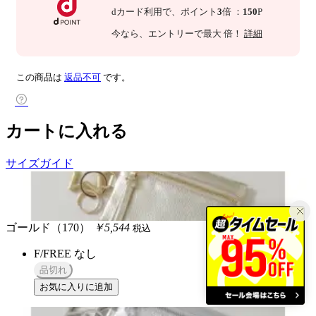
dカード利用で、
ポイント
3
倍
：
150
P
今なら
、エントリーで最大
倍！
詳細
この商品は
返品不可
です。
カートに入れる
サイズガイド
ゴールド（170）
￥5,544
税込
F/FREE
なし
品切れ
お気に入りに追加