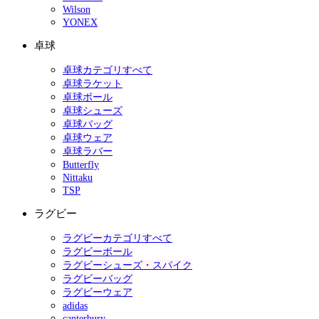
Wilson
YONEX
卓球
卓球カテゴリすべて
卓球ラケット
卓球ボール
卓球シューズ
卓球バッグ
卓球ウェア
卓球ラバー
Butterfly
Nittaku
TSP
ラグビー
ラグビーカテゴリすべて
ラグビーボール
ラグビーシューズ・スパイク
ラグビーバッグ
ラグビーウェア
adidas
canterbury