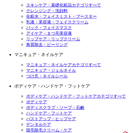
スキンケア・基礎化粧品カテゴリすべて
クレンジング・洗顔料
化粧水・フェイスミスト・ブースター
乳液・美容液・フェイスクリーム
パック・フェイスマスク
アイケア・まつ毛美容液
リップケア・リップクリーム
角質除去・ピーリング
マニキュア・ネイルケア
マニキュア・ネイルケアカテゴリすべて
マニキュア・ジェルネイル
つけ爪・ネイルシール
ボディケア・ハンドケア・フットケア
ボディケア・ハンドケア・フットケアカテゴリすべて
ボディケア
ボディスクラブ・ソープ・石鹸
ハンドケア・フットケア
バストアップ・ヒップケア
デンタルケア
脱毛除毛クリーム・ケア