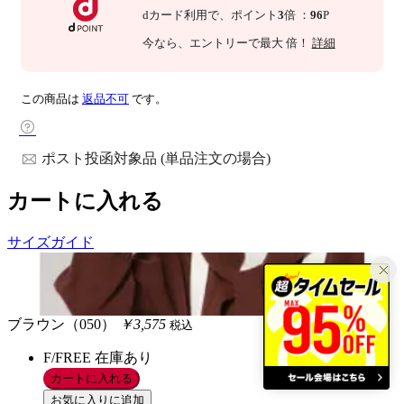
dカード利用で、
ポイント
3
倍
：
96
P
今なら
、エントリーで最大
倍！
詳細
この商品は
返品不可
です。
ポスト投函対象品 (単品注文の場合)
カートに入れる
サイズガイド
ブラウン（050）
￥3,575
税込
F/FREE
在庫あり
カートに入れる
お気に入りに追加