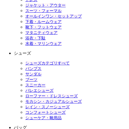
ジャケット・アウター
スーツ・フォーマル
オールインワン・セットアップ
下着・ルームウェア
靴下・フットウェア
マタニティウェア
浴衣・下駄
水着・マリンウェア
シューズ
シューズカテゴリすべて
パンプス
サンダル
ブーツ
スニーカー
バレエシューズ
ローファー・ドレスシューズ
モカシン・カジュアルシューズ
レイン・スノーシューズ
コンフォートシューズ
シューケア・靴用品
バッグ