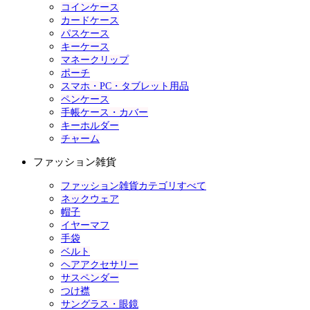
コインケース
カードケース
パスケース
キーケース
マネークリップ
ポーチ
スマホ・PC・タブレット用品
ペンケース
手帳ケース・カバー
キーホルダー
チャーム
ファッション雑貨
ファッション雑貨カテゴリすべて
ネックウェア
帽子
イヤーマフ
手袋
ベルト
ヘアアクセサリー
サスペンダー
つけ襟
サングラス・眼鏡