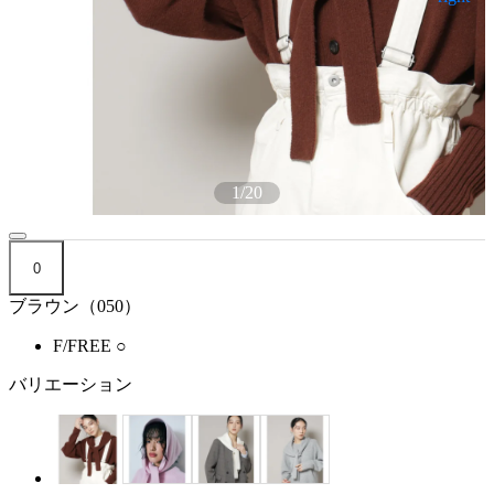
1
/
20
0
ブラウン（050）
F/FREE
○
バリエーション