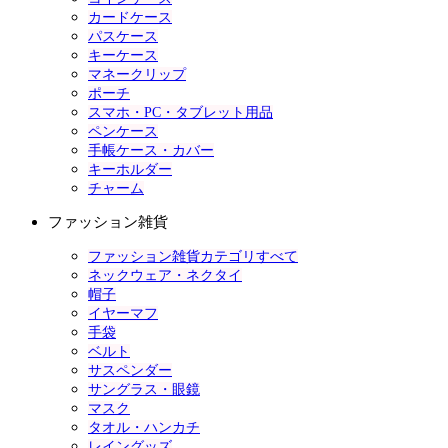
カードケース
パスケース
キーケース
マネークリップ
ポーチ
スマホ・PC・タブレット用品
ペンケース
手帳ケース・カバー
キーホルダー
チャーム
ファッション雑貨
ファッション雑貨カテゴリすべて
ネックウェア・ネクタイ
帽子
イヤーマフ
手袋
ベルト
サスペンダー
サングラス・眼鏡
マスク
タオル・ハンカチ
レイングッズ