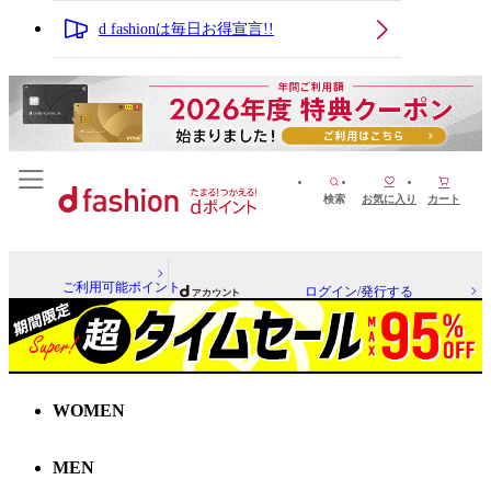
d fashionは毎日お得宣言!!
検索
お気に入り
カート
ご利用可能ポイント
ログイン/発行する
WOMEN
MEN