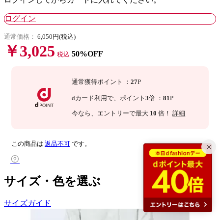
ログイン
通常価格：
6,050円(税込)
￥3,025
50%OFF
税込
通常獲得ポイント
：
27
P
dカード利用で、
ポイント
3
倍
：
81
P
今なら
、エントリーで最大
10
倍！
詳細
この商品は
返品不可
です。
サイズ・色を選ぶ
サイズガイド