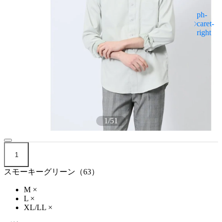
1
/
51
1
スモーキーグリーン（63）
M
×
L
×
XL/LL
×