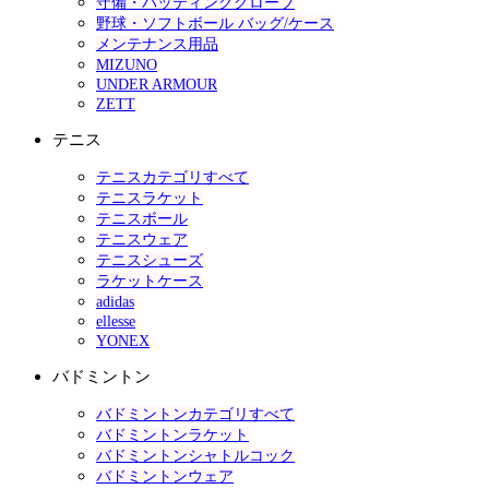
守備・バッティンググローブ
野球・ソフトボール バッグ/ケース
メンテナンス用品
MIZUNO
UNDER ARMOUR
ZETT
テニス
テニスカテゴリすべて
テニスラケット
テニスボール
テニスウェア
テニスシューズ
ラケットケース
adidas
ellesse
YONEX
バドミントン
バドミントンカテゴリすべて
バドミントンラケット
バドミントンシャトルコック
バドミントンウェア