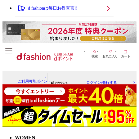
d fashionは毎日お得宣言!!
検索
お気に入り
カート
ご利用可能ポイント
ログイン/発行する
WOMEN