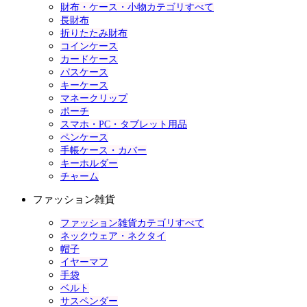
財布・ケース・小物カテゴリすべて
長財布
折りたたみ財布
コインケース
カードケース
パスケース
キーケース
マネークリップ
ポーチ
スマホ・PC・タブレット用品
ペンケース
手帳ケース・カバー
キーホルダー
チャーム
ファッション雑貨
ファッション雑貨カテゴリすべて
ネックウェア・ネクタイ
帽子
イヤーマフ
手袋
ベルト
サスペンダー