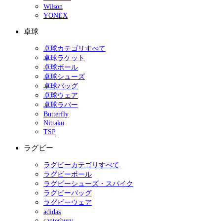
Wilson
YONEX
卓球
卓球カテゴリすべて
卓球ラケット
卓球ボール
卓球シューズ
卓球バッグ
卓球ウェア
卓球ラバー
Butterfly
Nittaku
TSP
ラグビー
ラグビーカテゴリすべて
ラグビーボール
ラグビーシューズ・スパイク
ラグビーバッグ
ラグビーウェア
adidas
canterbury