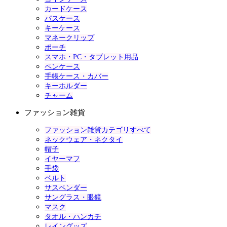
カードケース
パスケース
キーケース
マネークリップ
ポーチ
スマホ・PC・タブレット用品
ペンケース
手帳ケース・カバー
キーホルダー
チャーム
ファッション雑貨
ファッション雑貨カテゴリすべて
ネックウェア・ネクタイ
帽子
イヤーマフ
手袋
ベルト
サスペンダー
サングラス・眼鏡
マスク
タオル・ハンカチ
レイングッズ