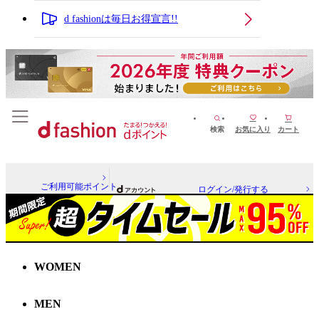
d fashionは毎日お得宣言!!
検索
お気に入り
カート
ご利用可能ポイント
ログイン/発行する
WOMEN
MEN