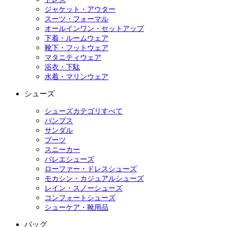
ジャケット・アウター
スーツ・フォーマル
オールインワン・セットアップ
下着・ルームウェア
靴下・フットウェア
マタニティウェア
浴衣・下駄
水着・マリンウェア
シューズ
シューズカテゴリすべて
パンプス
サンダル
ブーツ
スニーカー
バレエシューズ
ローファー・ドレスシューズ
モカシン・カジュアルシューズ
レイン・スノーシューズ
コンフォートシューズ
シューケア・靴用品
バッグ