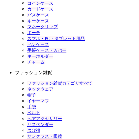
コインケース
カードケース
パスケース
キーケース
マネークリップ
ポーチ
スマホ・PC・タブレット用品
ペンケース
手帳ケース・カバー
キーホルダー
チャーム
ファッション雑貨
ファッション雑貨カテゴリすべて
ネックウェア
帽子
イヤーマフ
手袋
ベルト
ヘアアクセサリー
サスペンダー
つけ襟
サングラス・眼鏡