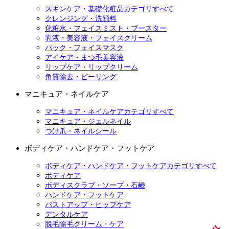
スキンケア・基礎化粧品カテゴリすべて
クレンジング・洗顔料
化粧水・フェイスミスト・ブースター
乳液・美容液・フェイスクリーム
パック・フェイスマスク
アイケア・まつ毛美容液
リップケア・リップクリーム
角質除去・ピーリング
マニキュア・ネイルケア
マニキュア・ネイルケアカテゴリすべて
マニキュア・ジェルネイル
つけ爪・ネイルシール
ボディケア・ハンドケア・フットケア
ボディケア・ハンドケア・フットケアカテゴリすべて
ボディケア
ボディスクラブ・ソープ・石鹸
ハンドケア・フットケア
バストアップ・ヒップケア
デンタルケア
脱毛除毛クリーム・ケア