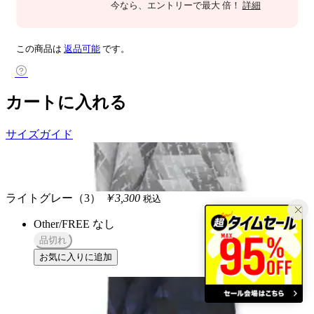
今なら
、エントリーで最大
倍！
詳細
この商品は
返品可能
です。
カートに入れる
サイズガイド
ライトグレー（3）
￥3,300
税込
Other/FREE
なし
品切れ
お気に入りに追加