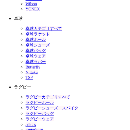
Wilson
YONEX
卓球
卓球カテゴリすべて
卓球ラケット
卓球ボール
卓球シューズ
卓球バッグ
卓球ウェア
卓球ラバー
Butterfly
Nittaku
TSP
ラグビー
ラグビーカテゴリすべて
ラグビーボール
ラグビーシューズ・スパイク
ラグビーバッグ
ラグビーウェア
adidas
canterbury