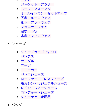
ジャケット・アウター
スーツ・フォーマル
オールインワン・セットアップ
下着・ルームウェア
靴下・フットウェア
マタニティウェア
浴衣・下駄
水着・マリンウェア
シューズ
シューズカテゴリすべて
パンプス
サンダル
ブーツ
スニーカー
バレエシューズ
ローファー・ドレスシューズ
モカシン・カジュアルシューズ
レイン・スノーシューズ
コンフォートシューズ
シューケア・靴用品
バッグ