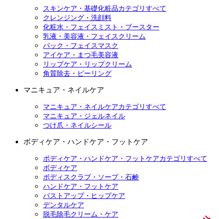
スキンケア・基礎化粧品カテゴリすべて
クレンジング・洗顔料
化粧水・フェイスミスト・ブースター
乳液・美容液・フェイスクリーム
パック・フェイスマスク
アイケア・まつ毛美容液
リップケア・リップクリーム
角質除去・ピーリング
マニキュア・ネイルケア
マニキュア・ネイルケアカテゴリすべて
マニキュア・ジェルネイル
つけ爪・ネイルシール
ボディケア・ハンドケア・フットケア
ボディケア・ハンドケア・フットケアカテゴリすべて
ボディケア
ボディスクラブ・ソープ・石鹸
ハンドケア・フットケア
バストアップ・ヒップケア
デンタルケア
脱毛除毛クリーム・ケア