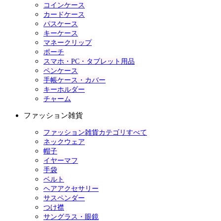
コインケース
カードケース
パスケース
キーケース
マネークリップ
ポーチ
スマホ・PC・タブレット用品
ペンケース
手帳ケース・カバー
キーホルダー
チャーム
ファッション雑貨
ファッション雑貨カテゴリすべて
ネックウェア
帽子
イヤーマフ
手袋
ベルト
ヘアアクセサリー
サスペンダー
つけ襟
サングラス・眼鏡