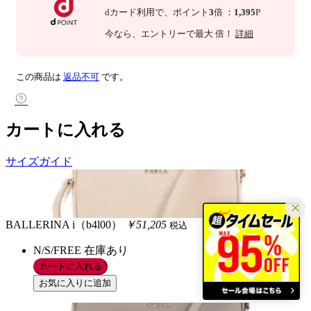
dカード利用で、
ポイント
3
倍
：
1,395
P
今なら
、エントリーで最大
倍！
詳細
この商品は
返品不可
です。
カートに入れる
サイズガイド
BALLERINA i（b4l00）
￥51,205
税込
N/S/FREE
在庫あり
カートに入れる
お気に入りに追加