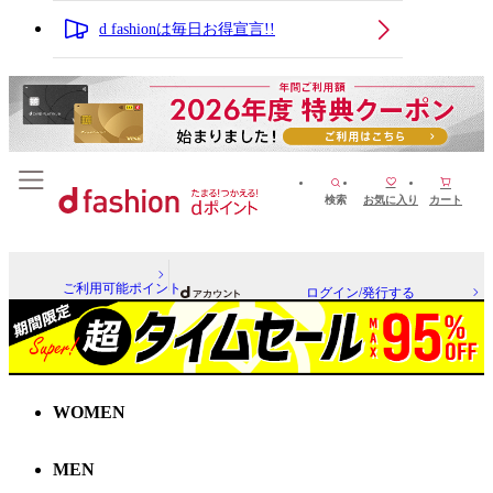
d fashionは毎日お得宣言!!
検索
お気に入り
カート
ご利用可能ポイント
ログイン/発行する
WOMEN
MEN