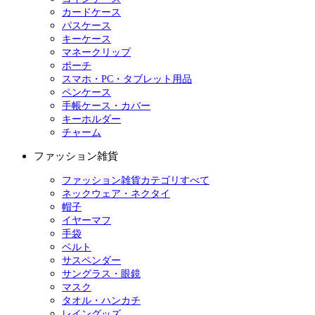
カードケース
パスケース
キーケース
マネークリップ
ポーチ
スマホ・PC・タブレット用品
ペンケース
手帳ケース・カバー
キーホルダー
チャーム
ファッション雑貨
ファッション雑貨カテゴリすべて
ネックウェア・ネクタイ
帽子
イヤーマフ
手袋
ベルト
サスペンダー
サングラス・眼鏡
マスク
タオル・ハンカチ
レイングッズ