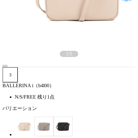
1
/
5
3
BALLERINA i（b4l00）
N/S/FREE
残り1点
バリエーション