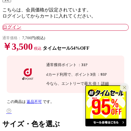
こちらは、会員価格が設定されています。
ログインしてからカートに入れてください。
ログイン
通常価格：
7,700円(税込)
￥3,500
タイムセール54%OFF
税込
通常獲得ポイント
：
31
P
dカード利用で、
ポイント
3
倍
：
93
P
今なら
、エントリーで最大
倍！
詳細
この商品は
返品不可
です。
サイズ・色を選ぶ