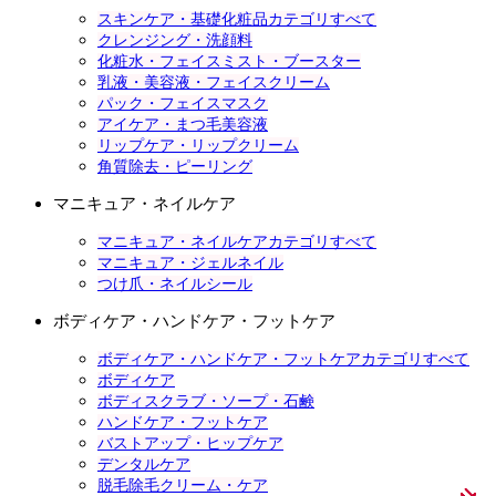
スキンケア・基礎化粧品カテゴリすべて
クレンジング・洗顔料
化粧水・フェイスミスト・ブースター
乳液・美容液・フェイスクリーム
パック・フェイスマスク
アイケア・まつ毛美容液
リップケア・リップクリーム
角質除去・ピーリング
マニキュア・ネイルケア
マニキュア・ネイルケアカテゴリすべて
マニキュア・ジェルネイル
つけ爪・ネイルシール
ボディケア・ハンドケア・フットケア
ボディケア・ハンドケア・フットケアカテゴリすべて
ボディケア
ボディスクラブ・ソープ・石鹸
ハンドケア・フットケア
バストアップ・ヒップケア
デンタルケア
脱毛除毛クリーム・ケア