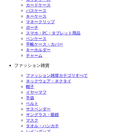
カードケース
パスケース
キーケース
マネークリップ
ポーチ
スマホ・PC・タブレット用品
ペンケース
手帳ケース・カバー
キーホルダー
チャーム
ファッション雑貨
ファッション雑貨カテゴリすべて
ネックウェア・ネクタイ
帽子
イヤーマフ
手袋
ベルト
サスペンダー
サングラス・眼鏡
マスク
タオル・ハンカチ
レイングッズ