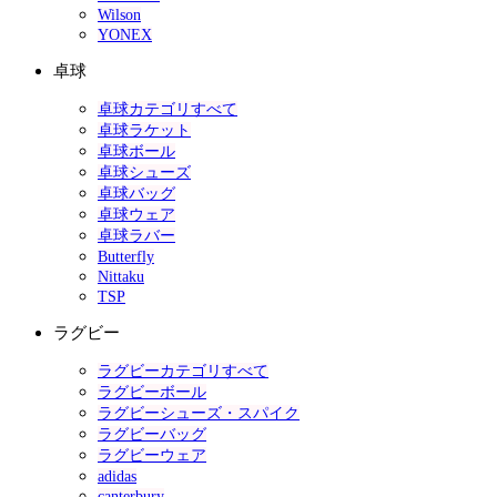
Wilson
YONEX
卓球
卓球カテゴリすべて
卓球ラケット
卓球ボール
卓球シューズ
卓球バッグ
卓球ウェア
卓球ラバー
Butterfly
Nittaku
TSP
ラグビー
ラグビーカテゴリすべて
ラグビーボール
ラグビーシューズ・スパイク
ラグビーバッグ
ラグビーウェア
adidas
canterbury