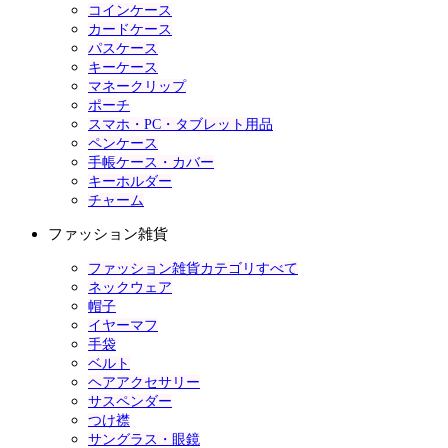
コインケース
カードケース
パスケース
キーケース
マネークリップ
ポーチ
スマホ・PC・タブレット用品
ペンケース
手帳ケース・カバー
キーホルダー
チャーム
ファッション雑貨
ファッション雑貨カテゴリすべて
ネックウェア
帽子
イヤーマフ
手袋
ベルト
ヘアアクセサリー
サスペンダー
つけ襟
サングラス・眼鏡