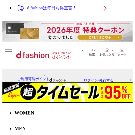
d fashionは毎日お得宣言!!
検索
お気に入り
カート
ご利用可能ポイント
ログイン/発行する
WOMEN
MEN