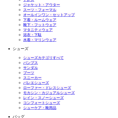
ジャケット・アウター
スーツ・フォーマル
オールインワン・セットアップ
下着・ルームウェア
靴下・フットウェア
マタニティウェア
浴衣・下駄
水着・マリンウェア
シューズ
シューズカテゴリすべて
パンプス
サンダル
ブーツ
スニーカー
バレエシューズ
ローファー・ドレスシューズ
モカシン・カジュアルシューズ
レイン・スノーシューズ
コンフォートシューズ
シューケア・靴用品
バッグ