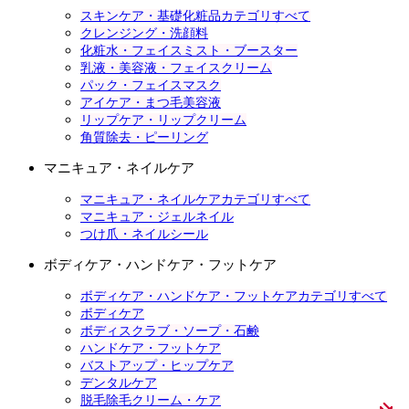
スキンケア・基礎化粧品カテゴリすべて
クレンジング・洗顔料
化粧水・フェイスミスト・ブースター
乳液・美容液・フェイスクリーム
パック・フェイスマスク
アイケア・まつ毛美容液
リップケア・リップクリーム
角質除去・ピーリング
マニキュア・ネイルケア
マニキュア・ネイルケアカテゴリすべて
マニキュア・ジェルネイル
つけ爪・ネイルシール
ボディケア・ハンドケア・フットケア
ボディケア・ハンドケア・フットケアカテゴリすべて
ボディケア
ボディスクラブ・ソープ・石鹸
ハンドケア・フットケア
バストアップ・ヒップケア
デンタルケア
脱毛除毛クリーム・ケア