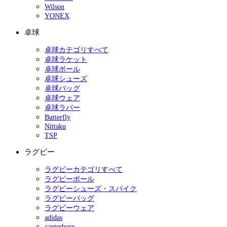
Wilson
YONEX
卓球
卓球カテゴリすべて
卓球ラケット
卓球ボール
卓球シューズ
卓球バッグ
卓球ウェア
卓球ラバー
Butterfly
Nittaku
TSP
ラグビー
ラグビーカテゴリすべて
ラグビーボール
ラグビーシューズ・スパイク
ラグビーバッグ
ラグビーウェア
adidas
canterbury