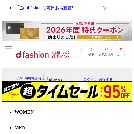
d fashionは毎日お得宣言!!
検索
お気に入り
カート
ご利用可能ポイント
ログイン/発行する
WOMEN
MEN