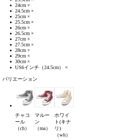
24cm
×
24.5cm
×
25cm
×
25.5cm
×
26cm
×
26.5cm
×
27cm
×
27.5cm
×
28cm
×
29cm
×
30cm
×
US6インチ（24.5cm）
×
バリエーション
チャコ
マルー
ホワイ
ール
ン
ト(キナ
（ch）
（ma）
リ)
（wh）