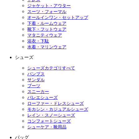
ジャケット・アウター
スーツ・フォーマル
オールインワン・セットアップ
下着・ルームウェア
靴下・フットウェア
マタニティウェア
浴衣・下駄
水着・マリンウェア
シューズ
シューズカテゴリすべて
パンプス
サンダル
ブーツ
スニーカー
バレエシューズ
ローファー・ドレスシューズ
モカシン・カジュアルシューズ
レイン・スノーシューズ
コンフォートシューズ
シューケア・靴用品
バッグ