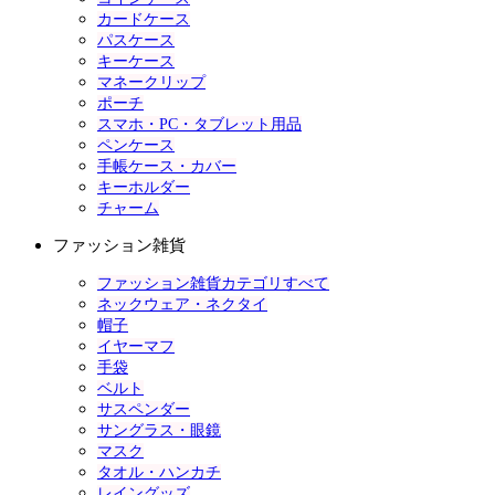
カードケース
パスケース
キーケース
マネークリップ
ポーチ
スマホ・PC・タブレット用品
ペンケース
手帳ケース・カバー
キーホルダー
チャーム
ファッション雑貨
ファッション雑貨カテゴリすべて
ネックウェア・ネクタイ
帽子
イヤーマフ
手袋
ベルト
サスペンダー
サングラス・眼鏡
マスク
タオル・ハンカチ
レイングッズ