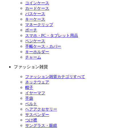
コインケース
カードケース
パスケース
キーケース
マネークリップ
ポーチ
スマホ・PC・タブレット用品
ペンケース
手帳ケース・カバー
キーホルダー
チャーム
ファッション雑貨
ファッション雑貨カテゴリすべて
ネックウェア
帽子
イヤーマフ
手袋
ベルト
ヘアアクセサリー
サスペンダー
つけ襟
サングラス・眼鏡