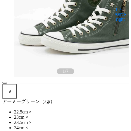
1
/
7
9
アーミーグリーン（agr）
22.5cm
×
23cm
×
23.5cm
×
24cm
×