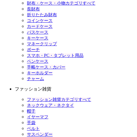
財布・ケース・小物カテゴリすべて
長財布
折りたたみ財布
コインケース
カードケース
パスケース
キーケース
マネークリップ
ポーチ
スマホ・PC・タブレット用品
ペンケース
手帳ケース・カバー
キーホルダー
チャーム
ファッション雑貨
ファッション雑貨カテゴリすべて
ネックウェア・ネクタイ
帽子
イヤーマフ
手袋
ベルト
サスペンダー