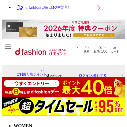
d fashionは毎日お得宣言!!
検索
お気に入り
カート
ご利用可能ポイント
ログイン/発行する
WOMEN