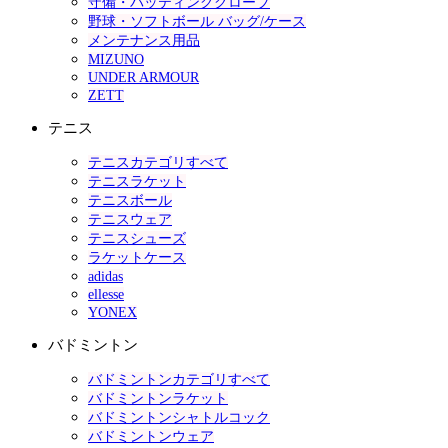
守備・バッティンググローブ
野球・ソフトボール バッグ/ケース
メンテナンス用品
MIZUNO
UNDER ARMOUR
ZETT
テニス
テニスカテゴリすべて
テニスラケット
テニスボール
テニスウェア
テニスシューズ
ラケットケース
adidas
ellesse
YONEX
バドミントン
バドミントンカテゴリすべて
バドミントンラケット
バドミントンシャトルコック
バドミントンウェア