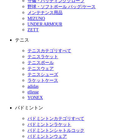
守備・バッティンググローブ
野球・ソフトボール バッグ/ケース
メンテナンス用品
MIZUNO
UNDER ARMOUR
ZETT
テニス
テニスカテゴリすべて
テニスラケット
テニスボール
テニスウェア
テニスシューズ
ラケットケース
adidas
ellesse
YONEX
バドミントン
バドミントンカテゴリすべて
バドミントンラケット
バドミントンシャトルコック
バドミントンウェア