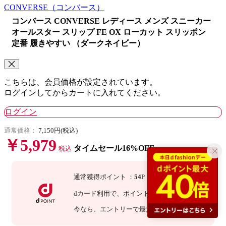
CONVERSE
（コンバース）
コンバース CONVERSE レディース メンズ スニーカー
オールスター スリップ FE OX ローカット スリッポン
定番 履きやすい （ダークネイビー）
こちらは、会員価格が設定されています。
ログインしてからカートに入れてください。
ログイン
通常価格：
7,150円(税込)
￥5,979
タイムセール16%OFF
税込
通常獲得ポイント
：
54
P
dカード利用で、
ポイント
3
倍
：
162
P
今なら
、エントリーで最大
20
倍！
詳細