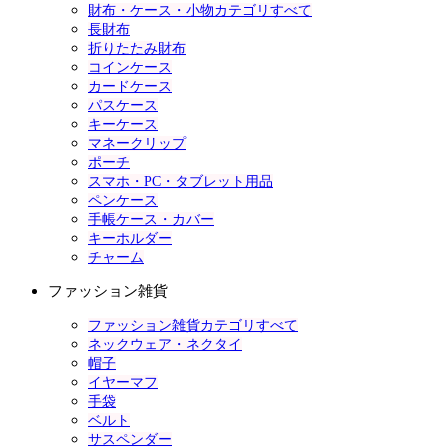
財布・ケース・小物カテゴリすべて
長財布
折りたたみ財布
コインケース
カードケース
パスケース
キーケース
マネークリップ
ポーチ
スマホ・PC・タブレット用品
ペンケース
手帳ケース・カバー
キーホルダー
チャーム
ファッション雑貨
ファッション雑貨カテゴリすべて
ネックウェア・ネクタイ
帽子
イヤーマフ
手袋
ベルト
サスペンダー