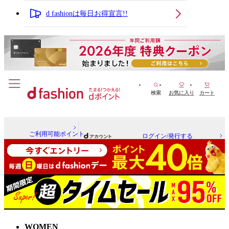
d fashionは毎日お得宣言!!
検索
お気に入り
カート
ご利用可能ポイント
ログイン/発行する
WOMEN