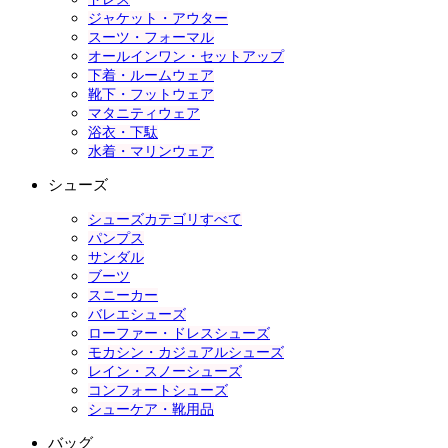
ジャケット・アウター
スーツ・フォーマル
オールインワン・セットアップ
下着・ルームウェア
靴下・フットウェア
マタニティウェア
浴衣・下駄
水着・マリンウェア
シューズ
シューズカテゴリすべて
パンプス
サンダル
ブーツ
スニーカー
バレエシューズ
ローファー・ドレスシューズ
モカシン・カジュアルシューズ
レイン・スノーシューズ
コンフォートシューズ
シューケア・靴用品
バッグ