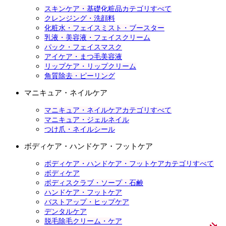
スキンケア・基礎化粧品カテゴリすべて
クレンジング・洗顔料
化粧水・フェイスミスト・ブースター
乳液・美容液・フェイスクリーム
パック・フェイスマスク
アイケア・まつ毛美容液
リップケア・リップクリーム
角質除去・ピーリング
マニキュア・ネイルケア
マニキュア・ネイルケアカテゴリすべて
マニキュア・ジェルネイル
つけ爪・ネイルシール
ボディケア・ハンドケア・フットケア
ボディケア・ハンドケア・フットケアカテゴリすべて
ボディケア
ボディスクラブ・ソープ・石鹸
ハンドケア・フットケア
バストアップ・ヒップケア
デンタルケア
脱毛除毛クリーム・ケア