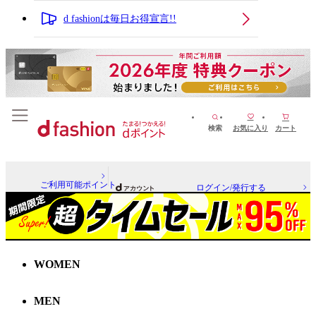
d fashionは毎日お得宣言!!
検索
お気に入り
カート
ご利用可能ポイント
ログイン/発行する
WOMEN
MEN