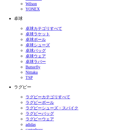
Wilson
YONEX
卓球
卓球カテゴリすべて
卓球ラケット
卓球ボール
卓球シューズ
卓球バッグ
卓球ウェア
卓球ラバー
Butterfly
Nittaku
TSP
ラグビー
ラグビーカテゴリすべて
ラグビーボール
ラグビーシューズ・スパイク
ラグビーバッグ
ラグビーウェア
adidas
canterbury