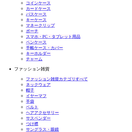
コインケース
カードケース
パスケース
キーケース
マネークリップ
ポーチ
スマホ・PC・タブレット用品
ペンケース
手帳ケース・カバー
キーホルダー
チャーム
ファッション雑貨
ファッション雑貨カテゴリすべて
ネックウェア
帽子
イヤーマフ
手袋
ベルト
ヘアアクセサリー
サスペンダー
つけ襟
サングラス・眼鏡