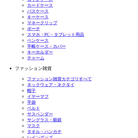
カードケース
パスケース
キーケース
マネークリップ
ポーチ
スマホ・PC・タブレット用品
ペンケース
手帳ケース・カバー
キーホルダー
チャーム
ファッション雑貨
ファッション雑貨カテゴリすべて
ネックウェア・ネクタイ
帽子
イヤーマフ
手袋
ベルト
サスペンダー
サングラス・眼鏡
マスク
タオル・ハンカチ
レイングッズ