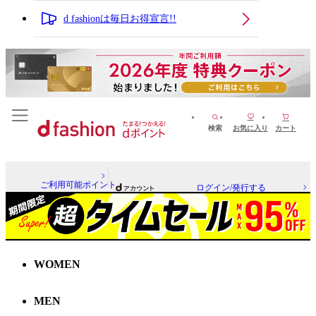
d fashionは毎日お得宣言!!
検索
お気に入り
カート
ご利用可能ポイント
ログイン/発行する
WOMEN
MEN