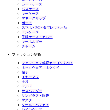
カードケース
パスケース
キーケース
マネークリップ
ポーチ
スマホ・PC・タブレット用品
ペンケース
手帳ケース・カバー
キーホルダー
チャーム
ファッション雑貨
ファッション雑貨カテゴリすべて
ネックウェア・ネクタイ
帽子
イヤーマフ
手袋
ベルト
サスペンダー
サングラス・眼鏡
マスク
タオル・ハンカチ
レイングッズ