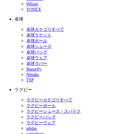
Wilson
YONEX
卓球
卓球カテゴリすべて
卓球ラケット
卓球ボール
卓球シューズ
卓球バッグ
卓球ウェア
卓球ラバー
Butterfly
Nittaku
TSP
ラグビー
ラグビーカテゴリすべて
ラグビーボール
ラグビーシューズ・スパイク
ラグビーバッグ
ラグビーウェア
adidas
canterbury