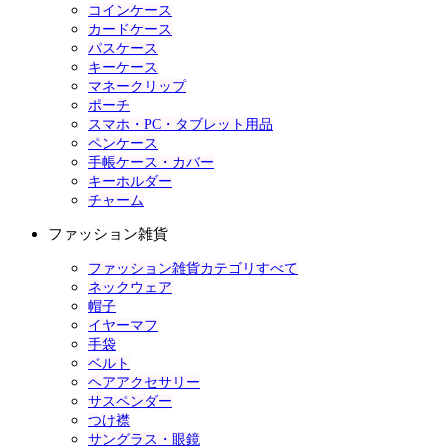
コインケース
カードケース
パスケース
キーケース
マネークリップ
ポーチ
スマホ・PC・タブレット用品
ペンケース
手帳ケース・カバー
キーホルダー
チャーム
ファッション雑貨
ファッション雑貨カテゴリすべて
ネックウェア
帽子
イヤーマフ
手袋
ベルト
ヘアアクセサリー
サスペンダー
つけ襟
サングラス・眼鏡