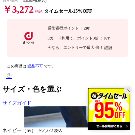
通常価格：
3,850円(税込)
￥3,272
タイムセール15%OFF
税込
通常獲得ポイント
：
29
P
dカード利用で、
ポイント
3
倍
：
87
P
今なら
、エントリーで最大
倍！
詳細
この商品は
返品不可
です。
サイズ・色を選ぶ
サイズガイド
ネイビー（nv）
￥3,272
税込