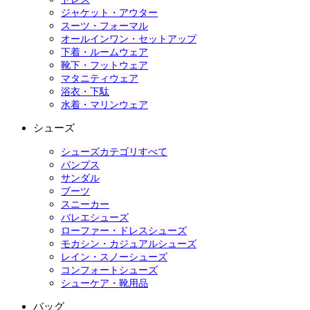
ジャケット・アウター
スーツ・フォーマル
オールインワン・セットアップ
下着・ルームウェア
靴下・フットウェア
マタニティウェア
浴衣・下駄
水着・マリンウェア
シューズ
シューズカテゴリすべて
パンプス
サンダル
ブーツ
スニーカー
バレエシューズ
ローファー・ドレスシューズ
モカシン・カジュアルシューズ
レイン・スノーシューズ
コンフォートシューズ
シューケア・靴用品
バッグ