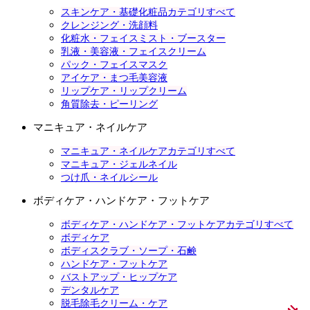
スキンケア・基礎化粧品カテゴリすべて
クレンジング・洗顔料
化粧水・フェイスミスト・ブースター
乳液・美容液・フェイスクリーム
パック・フェイスマスク
アイケア・まつ毛美容液
リップケア・リップクリーム
角質除去・ピーリング
マニキュア・ネイルケア
マニキュア・ネイルケアカテゴリすべて
マニキュア・ジェルネイル
つけ爪・ネイルシール
ボディケア・ハンドケア・フットケア
ボディケア・ハンドケア・フットケアカテゴリすべて
ボディケア
ボディスクラブ・ソープ・石鹸
ハンドケア・フットケア
バストアップ・ヒップケア
デンタルケア
脱毛除毛クリーム・ケア