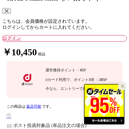
こちらは、会員価格が設定されています。
ログインしてからカートに入れてください。
ログイン
￥10,450
税込
通常獲得ポイント
：
95
P
dカード利用で、
ポイント
3
倍
：
285
P
今なら
、エントリーで最大
倍！
詳細
この商品は
返品可能
です。
ポスト投函対象品 (単品注文の場合)