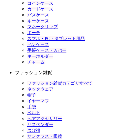
コインケース
カードケース
パスケース
キーケース
マネークリップ
ポーチ
スマホ・PC・タブレット用品
ペンケース
手帳ケース・カバー
キーホルダー
チャーム
ファッション雑貨
ファッション雑貨カテゴリすべて
ネックウェア
帽子
イヤーマフ
手袋
ベルト
ヘアアクセサリー
サスペンダー
つけ襟
サングラス・眼鏡