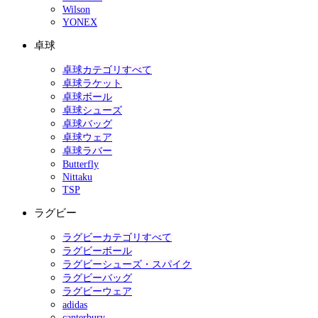
Wilson
YONEX
卓球
卓球カテゴリすべて
卓球ラケット
卓球ボール
卓球シューズ
卓球バッグ
卓球ウェア
卓球ラバー
Butterfly
Nittaku
TSP
ラグビー
ラグビーカテゴリすべて
ラグビーボール
ラグビーシューズ・スパイク
ラグビーバッグ
ラグビーウェア
adidas
canterbury