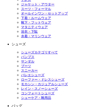
ジャケット・アウター
スーツ・フォーマル
オールインワン・セットアップ
下着・ルームウェア
靴下・フットウェア
マタニティウェア
浴衣・下駄
水着・マリンウェア
シューズ
シューズカテゴリすべて
パンプス
サンダル
ブーツ
スニーカー
バレエシューズ
ローファー・ドレスシューズ
モカシン・カジュアルシューズ
レイン・スノーシューズ
コンフォートシューズ
シューケア・靴用品
バッグ