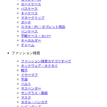
カードケース
パスケース
キーケース
マネークリップ
ポーチ
スマホ・PC・タブレット用品
ペンケース
手帳ケース・カバー
キーホルダー
チャーム
ファッション雑貨
ファッション雑貨カテゴリすべて
ネックウェア・ネクタイ
帽子
イヤーマフ
手袋
ベルト
サスペンダー
サングラス・眼鏡
マスク
タオル・ハンカチ
レイングッズ