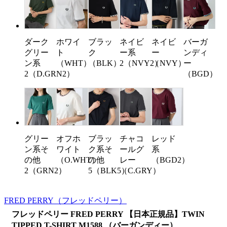
ダーク
ホワイ
ブラッ
ネイビ
ネイビ
バーガ
グリー
ト
ク
ー系
ー
ンディ
ン系
（WHT）
（BLK）
2（NVY2）
（NVY）
ー
2（D.GRN2）
（BGD）
グリー
オフホ
ブラッ
チャコ
レッド
ン系そ
ワイト
ク系そ
ールグ
系
の他
（O.WHT）
の他
レー
（BGD2）
2（GRN2）
5（BLK5）
（C.GRY）
FRED PERRY
（フレッドペリー）
フレッドペリー FRED PERRY 【日本正規品】TWIN
TIPPED T-SHIRT M1588 （バーガンディー）