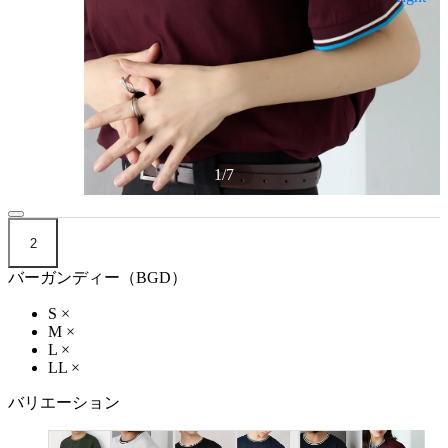
1
/
7
2
バーガンディー（BGD）
S
×
M
×
L
×
LL
×
バリエーション