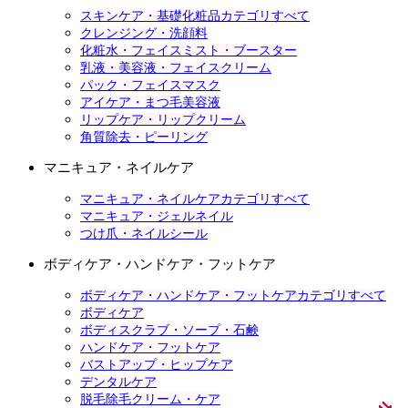
スキンケア・基礎化粧品カテゴリすべて
クレンジング・洗顔料
化粧水・フェイスミスト・ブースター
乳液・美容液・フェイスクリーム
パック・フェイスマスク
アイケア・まつ毛美容液
リップケア・リップクリーム
角質除去・ピーリング
マニキュア・ネイルケア
マニキュア・ネイルケアカテゴリすべて
マニキュア・ジェルネイル
つけ爪・ネイルシール
ボディケア・ハンドケア・フットケア
ボディケア・ハンドケア・フットケアカテゴリすべて
ボディケア
ボディスクラブ・ソープ・石鹸
ハンドケア・フットケア
バストアップ・ヒップケア
デンタルケア
脱毛除毛クリーム・ケア