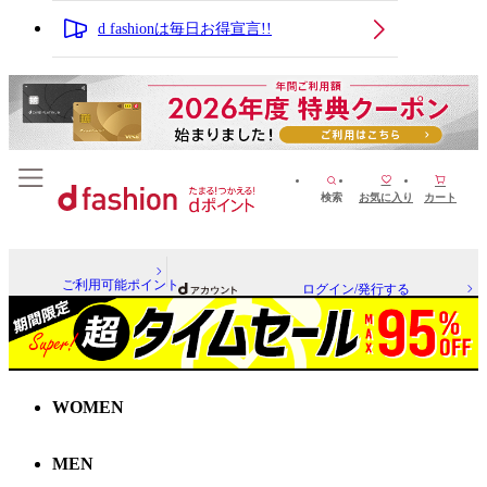
d fashionは毎日お得宣言!!
検索
お気に入り
カート
ご利用可能ポイント
ログイン/発行する
WOMEN
MEN