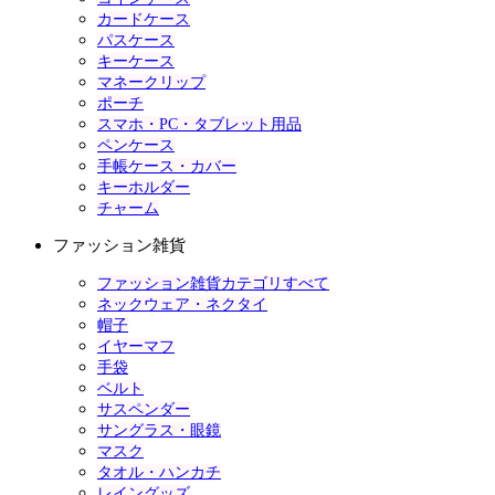
カードケース
パスケース
キーケース
マネークリップ
ポーチ
スマホ・PC・タブレット用品
ペンケース
手帳ケース・カバー
キーホルダー
チャーム
ファッション雑貨
ファッション雑貨カテゴリすべて
ネックウェア・ネクタイ
帽子
イヤーマフ
手袋
ベルト
サスペンダー
サングラス・眼鏡
マスク
タオル・ハンカチ
レイングッズ