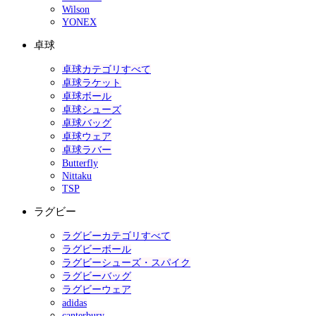
Wilson
YONEX
卓球
卓球カテゴリすべて
卓球ラケット
卓球ボール
卓球シューズ
卓球バッグ
卓球ウェア
卓球ラバー
Butterfly
Nittaku
TSP
ラグビー
ラグビーカテゴリすべて
ラグビーボール
ラグビーシューズ・スパイク
ラグビーバッグ
ラグビーウェア
adidas
canterbury