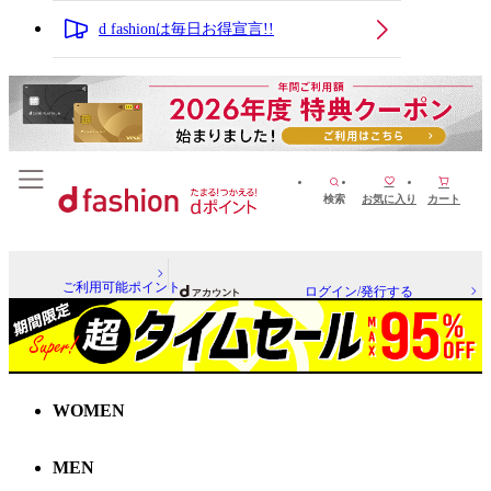
d fashionは毎日お得宣言!!
検索
お気に入り
カート
ご利用可能ポイント
ログイン/発行する
WOMEN
MEN