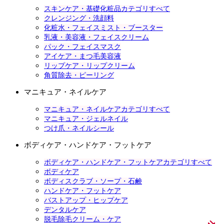
スキンケア・基礎化粧品カテゴリすべて
クレンジング・洗顔料
化粧水・フェイスミスト・ブースター
乳液・美容液・フェイスクリーム
パック・フェイスマスク
アイケア・まつ毛美容液
リップケア・リップクリーム
角質除去・ピーリング
マニキュア・ネイルケア
マニキュア・ネイルケアカテゴリすべて
マニキュア・ジェルネイル
つけ爪・ネイルシール
ボディケア・ハンドケア・フットケア
ボディケア・ハンドケア・フットケアカテゴリすべて
ボディケア
ボディスクラブ・ソープ・石鹸
ハンドケア・フットケア
バストアップ・ヒップケア
デンタルケア
脱毛除毛クリーム・ケア