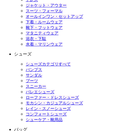
ジャケット・アウター
スーツ・フォーマル
オールインワン・セットアップ
下着・ルームウェア
靴下・フットウェア
マタニティウェア
浴衣・下駄
水着・マリンウェア
シューズ
シューズカテゴリすべて
パンプス
サンダル
ブーツ
スニーカー
バレエシューズ
ローファー・ドレスシューズ
モカシン・カジュアルシューズ
レイン・スノーシューズ
コンフォートシューズ
シューケア・靴用品
バッグ