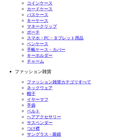
コインケース
カードケース
パスケース
キーケース
マネークリップ
ポーチ
スマホ・PC・タブレット用品
ペンケース
手帳ケース・カバー
キーホルダー
チャーム
ファッション雑貨
ファッション雑貨カテゴリすべて
ネックウェア
帽子
イヤーマフ
手袋
ベルト
ヘアアクセサリー
サスペンダー
つけ襟
サングラス・眼鏡