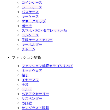
コインケース
カードケース
パスケース
キーケース
マネークリップ
ポーチ
スマホ・PC・タブレット用品
ペンケース
手帳ケース・カバー
キーホルダー
チャーム
ファッション雑貨
ファッション雑貨カテゴリすべて
ネックウェア
帽子
イヤーマフ
手袋
ベルト
ヘアアクセサリー
サスペンダー
つけ襟
サングラス・眼鏡