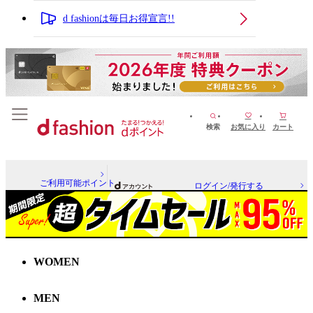
d fashionは毎日お得宣言!!
検索
お気に入り
カート
ご利用可能ポイント
ログイン/発行する
WOMEN
MEN