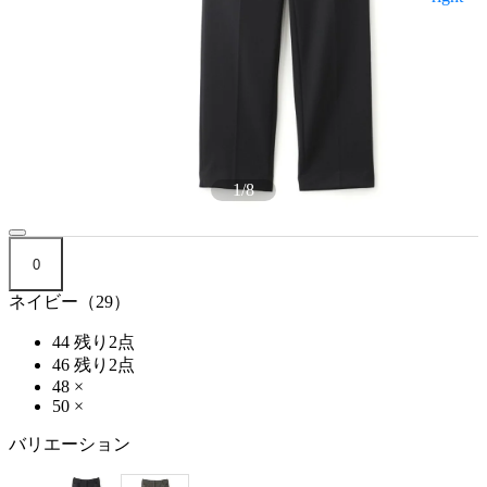
1
/
8
0
ネイビー（29）
44
残り2点
46
残り2点
48
×
50
×
バリエーション