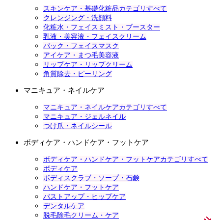
スキンケア・基礎化粧品カテゴリすべて
クレンジング・洗顔料
化粧水・フェイスミスト・ブースター
乳液・美容液・フェイスクリーム
パック・フェイスマスク
アイケア・まつ毛美容液
リップケア・リップクリーム
角質除去・ピーリング
マニキュア・ネイルケア
マニキュア・ネイルケアカテゴリすべて
マニキュア・ジェルネイル
つけ爪・ネイルシール
ボディケア・ハンドケア・フットケア
ボディケア・ハンドケア・フットケアカテゴリすべて
ボディケア
ボディスクラブ・ソープ・石鹸
ハンドケア・フットケア
バストアップ・ヒップケア
デンタルケア
脱毛除毛クリーム・ケア