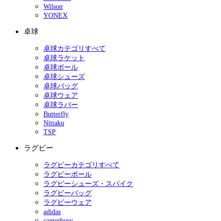
Wilson
YONEX
卓球
卓球カテゴリすべて
卓球ラケット
卓球ボール
卓球シューズ
卓球バッグ
卓球ウェア
卓球ラバー
Butterfly
Nittaku
TSP
ラグビー
ラグビーカテゴリすべて
ラグビーボール
ラグビーシューズ・スパイク
ラグビーバッグ
ラグビーウェア
adidas
canterbury