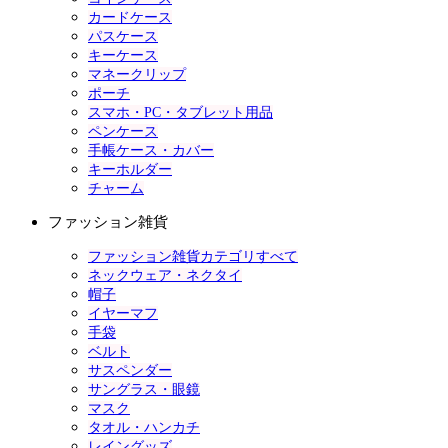
カードケース
パスケース
キーケース
マネークリップ
ポーチ
スマホ・PC・タブレット用品
ペンケース
手帳ケース・カバー
キーホルダー
チャーム
ファッション雑貨
ファッション雑貨カテゴリすべて
ネックウェア・ネクタイ
帽子
イヤーマフ
手袋
ベルト
サスペンダー
サングラス・眼鏡
マスク
タオル・ハンカチ
レイングッズ