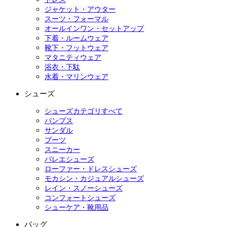
ジャケット・アウター
スーツ・フォーマル
オールインワン・セットアップ
下着・ルームウェア
靴下・フットウェア
マタニティウェア
浴衣・下駄
水着・マリンウェア
シューズ
シューズカテゴリすべて
パンプス
サンダル
ブーツ
スニーカー
バレエシューズ
ローファー・ドレスシューズ
モカシン・カジュアルシューズ
レイン・スノーシューズ
コンフォートシューズ
シューケア・靴用品
バッグ