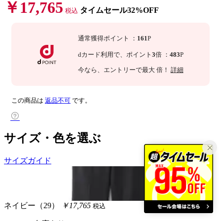
￥17,765
タイムセール32%OFF
税込
通常獲得ポイント
：
161
P
dカード利用で、
ポイント
3
倍
：
483
P
今なら
、エントリーで最大
倍！
詳細
この商品は
返品不可
です。
サイズ・色を選ぶ
サイズガイド
ネイビー（29）
￥17,765
税込