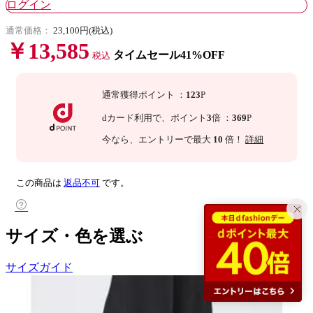
ログイン
通常価格：
23,100円(税込)
￥13,585
タイムセール41%OFF
税込
通常獲得ポイント
：
123
P
dカード利用で、
ポイント
3
倍
：
369
P
今なら
、エントリーで最大
10
倍！
詳細
この商品は
返品不可
です。
サイズ・色を選ぶ
サイズガイド