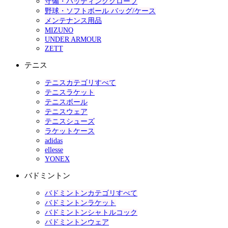
守備・バッティンググローブ
野球・ソフトボール バッグ/ケース
メンテナンス用品
MIZUNO
UNDER ARMOUR
ZETT
テニス
テニスカテゴリすべて
テニスラケット
テニスボール
テニスウェア
テニスシューズ
ラケットケース
adidas
ellesse
YONEX
バドミントン
バドミントンカテゴリすべて
バドミントンラケット
バドミントンシャトルコック
バドミントンウェア