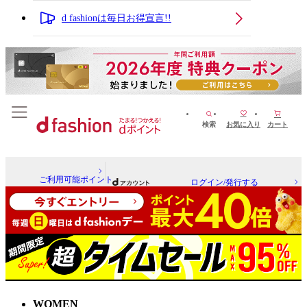
d fashionは毎日お得宣言!!
検索
お気に入り
カート
ご利用可能ポイント
ログイン/発行する
WOMEN