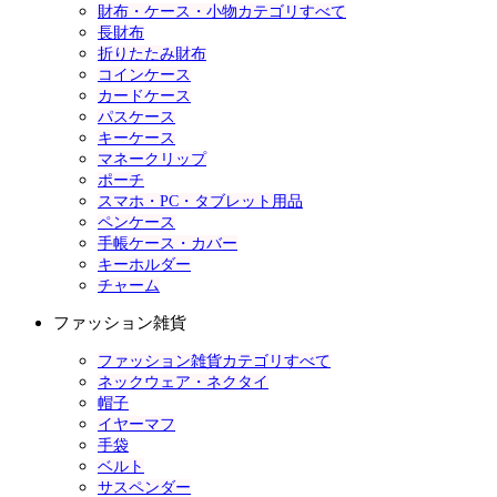
財布・ケース・小物カテゴリすべて
長財布
折りたたみ財布
コインケース
カードケース
パスケース
キーケース
マネークリップ
ポーチ
スマホ・PC・タブレット用品
ペンケース
手帳ケース・カバー
キーホルダー
チャーム
ファッション雑貨
ファッション雑貨カテゴリすべて
ネックウェア・ネクタイ
帽子
イヤーマフ
手袋
ベルト
サスペンダー