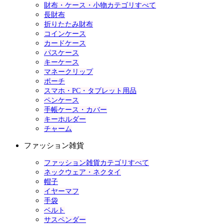
財布・ケース・小物カテゴリすべて
長財布
折りたたみ財布
コインケース
カードケース
パスケース
キーケース
マネークリップ
ポーチ
スマホ・PC・タブレット用品
ペンケース
手帳ケース・カバー
キーホルダー
チャーム
ファッション雑貨
ファッション雑貨カテゴリすべて
ネックウェア・ネクタイ
帽子
イヤーマフ
手袋
ベルト
サスペンダー