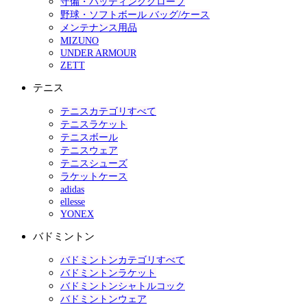
守備・バッティンググローブ
野球・ソフトボール バッグ/ケース
メンテナンス用品
MIZUNO
UNDER ARMOUR
ZETT
テニス
テニスカテゴリすべて
テニスラケット
テニスボール
テニスウェア
テニスシューズ
ラケットケース
adidas
ellesse
YONEX
バドミントン
バドミントンカテゴリすべて
バドミントンラケット
バドミントンシャトルコック
バドミントンウェア