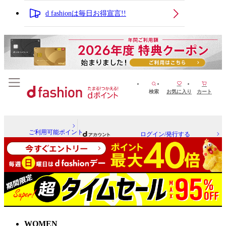
d fashionは毎日お得宣言!!
検索
お気に入り
カート
ご利用可能ポイント
ログイン/発行する
WOMEN