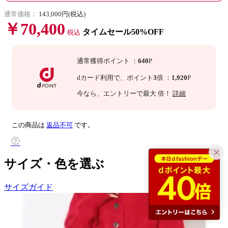
通常価格：
143,000円(税込)
￥70,400
タイムセール50%OFF
税込
通常獲得ポイント
：
640
P
dカード利用で、
ポイント
3
倍
：
1,920
P
今なら
、エントリーで最大
倍！
詳細
この商品は
返品不可
です。
サイズ・色を選ぶ
サイズガイド