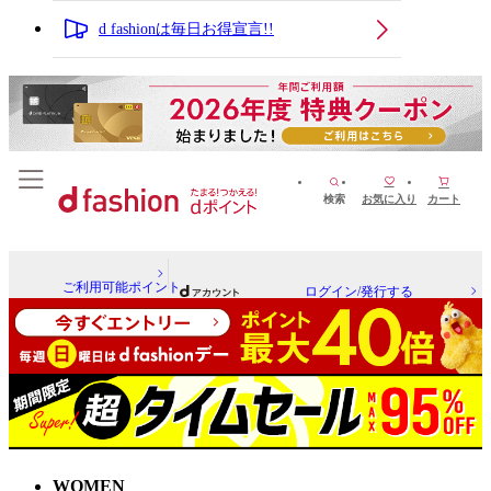
d fashionは毎日お得宣言!!
検索
お気に入り
カート
ご利用可能ポイント
ログイン/発行する
WOMEN