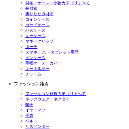
財布・ケース・小物カテゴリすべて
長財布
折りたたみ財布
コインケース
カードケース
パスケース
キーケース
マネークリップ
ポーチ
スマホ・PC・タブレット用品
ペンケース
手帳ケース・カバー
キーホルダー
チャーム
ファッション雑貨
ファッション雑貨カテゴリすべて
ネックウェア・ネクタイ
帽子
イヤーマフ
手袋
ベルト
サスペンダー