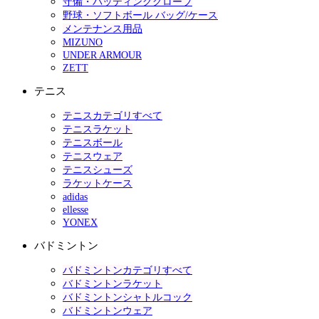
守備・バッティンググローブ
野球・ソフトボール バッグ/ケース
メンテナンス用品
MIZUNO
UNDER ARMOUR
ZETT
テニス
テニスカテゴリすべて
テニスラケット
テニスボール
テニスウェア
テニスシューズ
ラケットケース
adidas
ellesse
YONEX
バドミントン
バドミントンカテゴリすべて
バドミントンラケット
バドミントンシャトルコック
バドミントンウェア