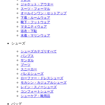
ジャケット・アウター
スーツ・フォーマル
オールインワン・セットアップ
下着・ルームウェア
靴下・フットウェア
マタニティウェア
浴衣・下駄
水着・マリンウェア
シューズ
シューズカテゴリすべて
パンプス
サンダル
ブーツ
スニーカー
バレエシューズ
ローファー・ドレスシューズ
モカシン・カジュアルシューズ
レイン・スノーシューズ
コンフォートシューズ
シューケア・靴用品
バッグ