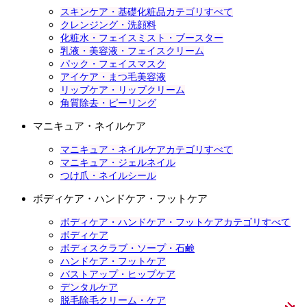
スキンケア・基礎化粧品カテゴリすべて
クレンジング・洗顔料
化粧水・フェイスミスト・ブースター
乳液・美容液・フェイスクリーム
パック・フェイスマスク
アイケア・まつ毛美容液
リップケア・リップクリーム
角質除去・ピーリング
マニキュア・ネイルケア
マニキュア・ネイルケアカテゴリすべて
マニキュア・ジェルネイル
つけ爪・ネイルシール
ボディケア・ハンドケア・フットケア
ボディケア・ハンドケア・フットケアカテゴリすべて
ボディケア
ボディスクラブ・ソープ・石鹸
ハンドケア・フットケア
バストアップ・ヒップケア
デンタルケア
脱毛除毛クリーム・ケア