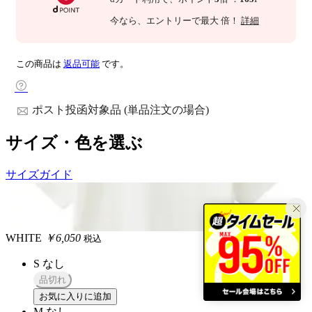
今なら
、エントリーで最大
倍！
詳細
この商品は
返品可能
です。
ポスト投函対象品 (単品注文の場合)
サイズ・色を選ぶ
サイズガイド
WHITE
￥6,050
税込
S
なし
品切れ
お気に入りに追加
M
なし