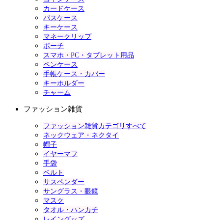
カードケース
パスケース
キーケース
マネークリップ
ポーチ
スマホ・PC・タブレット用品
ペンケース
手帳ケース・カバー
キーホルダー
チャーム
ファッション雑貨
ファッション雑貨カテゴリすべて
ネックウェア・ネクタイ
帽子
イヤーマフ
手袋
ベルト
サスペンダー
サングラス・眼鏡
マスク
タオル・ハンカチ
レイングッズ