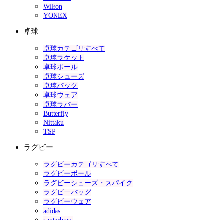
Wilson
YONEX
卓球
卓球カテゴリすべて
卓球ラケット
卓球ボール
卓球シューズ
卓球バッグ
卓球ウェア
卓球ラバー
Butterfly
Nittaku
TSP
ラグビー
ラグビーカテゴリすべて
ラグビーボール
ラグビーシューズ・スパイク
ラグビーバッグ
ラグビーウェア
adidas
canterbury