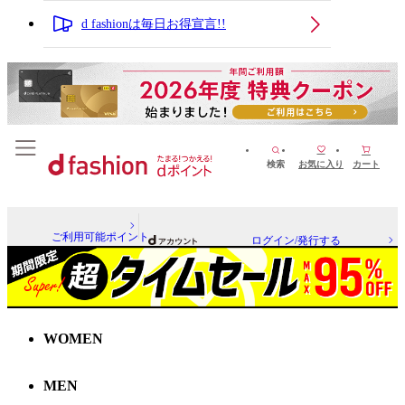
d fashionは毎日お得宣言!!
検索
お気に入り
カート
ご利用可能ポイント
ログイン/発行する
WOMEN
MEN