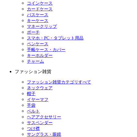
コインケース
カードケース
パスケース
キーケース
マネークリップ
ポーチ
スマホ・PC・タブレット用品
ペンケース
手帳ケース・カバー
キーホルダー
チャーム
ファッション雑貨
ファッション雑貨カテゴリすべて
ネックウェア
帽子
イヤーマフ
手袋
ベルト
ヘアアクセサリー
サスペンダー
つけ襟
サングラス・眼鏡