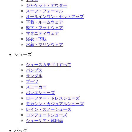
ジャケット・アウター
スーツ・フォーマル
オールインワン・セットアップ
下着・ルームウェア
靴下・フットウェア
マタニティウェア
浴衣・下駄
水着・マリンウェア
シューズ
シューズカテゴリすべて
パンプス
サンダル
ブーツ
スニーカー
バレエシューズ
ローファー・ドレスシューズ
モカシン・カジュアルシューズ
レイン・スノーシューズ
コンフォートシューズ
シューケア・靴用品
バッグ