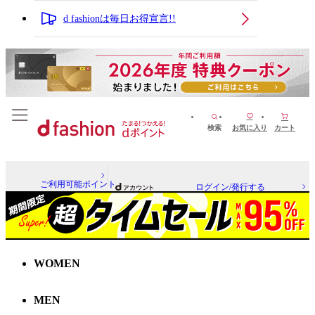
d fashionは毎日お得宣言!!
検索
お気に入り
カート
ご利用可能ポイント
ログイン/発行する
WOMEN
MEN