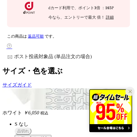
dカード利用で、
ポイント
3
倍
：
165
P
今なら
、エントリーで最大
倍！
詳細
この商品は
返品可能
です。
ポスト投函対象品 (単品注文の場合)
サイズ・色を選ぶ
サイズガイド
ホワイト
￥6,050
税込
S
なし
品切れ