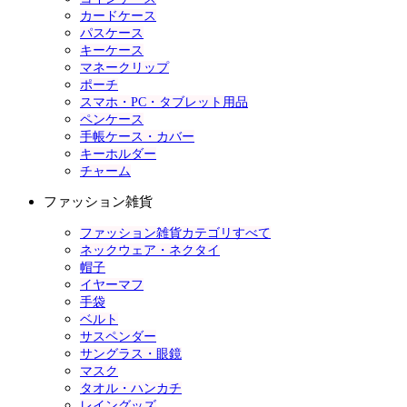
カードケース
パスケース
キーケース
マネークリップ
ポーチ
スマホ・PC・タブレット用品
ペンケース
手帳ケース・カバー
キーホルダー
チャーム
ファッション雑貨
ファッション雑貨カテゴリすべて
ネックウェア・ネクタイ
帽子
イヤーマフ
手袋
ベルト
サスペンダー
サングラス・眼鏡
マスク
タオル・ハンカチ
レイングッズ