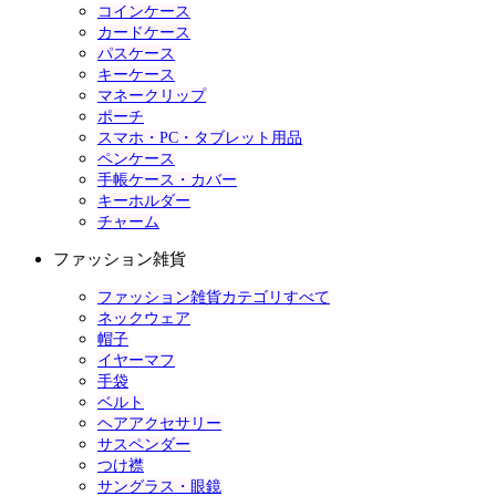
コインケース
カードケース
パスケース
キーケース
マネークリップ
ポーチ
スマホ・PC・タブレット用品
ペンケース
手帳ケース・カバー
キーホルダー
チャーム
ファッション雑貨
ファッション雑貨カテゴリすべて
ネックウェア
帽子
イヤーマフ
手袋
ベルト
ヘアアクセサリー
サスペンダー
つけ襟
サングラス・眼鏡