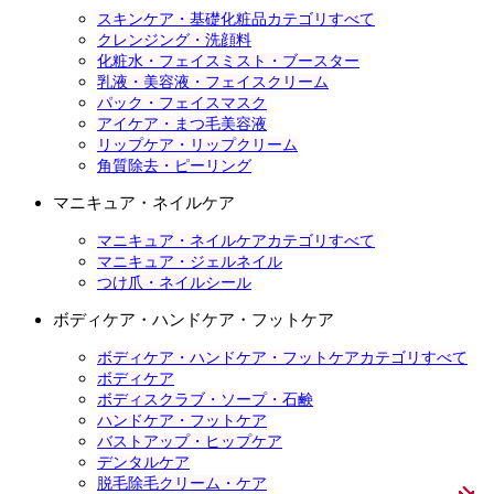
スキンケア・基礎化粧品カテゴリすべて
クレンジング・洗顔料
化粧水・フェイスミスト・ブースター
乳液・美容液・フェイスクリーム
パック・フェイスマスク
アイケア・まつ毛美容液
リップケア・リップクリーム
角質除去・ピーリング
マニキュア・ネイルケア
マニキュア・ネイルケアカテゴリすべて
マニキュア・ジェルネイル
つけ爪・ネイルシール
ボディケア・ハンドケア・フットケア
ボディケア・ハンドケア・フットケアカテゴリすべて
ボディケア
ボディスクラブ・ソープ・石鹸
ハンドケア・フットケア
バストアップ・ヒップケア
デンタルケア
脱毛除毛クリーム・ケア