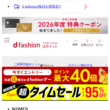
d fashionは毎日お得宣言!!
検索
お気に入り
カート
ご利用可能ポイント
ログイン/発行する
WOMEN