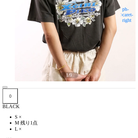
1
/
9
0
BLACK
S
×
M
残り1点
L
×