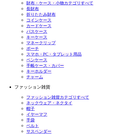
財布・ケース・小物カテゴリすべて
長財布
折りたたみ財布
コインケース
カードケース
パスケース
キーケース
マネークリップ
ポーチ
スマホ・PC・タブレット用品
ペンケース
手帳ケース・カバー
キーホルダー
チャーム
ファッション雑貨
ファッション雑貨カテゴリすべて
ネックウェア・ネクタイ
帽子
イヤーマフ
手袋
ベルト
サスペンダー