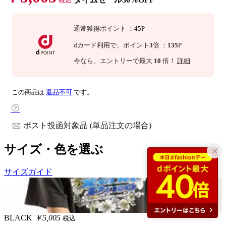
税込
通常獲得ポイント
：
45
P
dカード利用で、
ポイント
3
倍
：
135
P
今なら
、エントリーで最大
10
倍！
詳細
この商品は
返品不可
です。
ポスト投函対象品 (単品注文の場合)
サイズ・色を選ぶ
サイズガイド
BLACK
￥5,005
税込