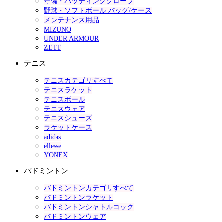
守備・バッティンググローブ
野球・ソフトボール バッグ/ケース
メンテナンス用品
MIZUNO
UNDER ARMOUR
ZETT
テニス
テニスカテゴリすべて
テニスラケット
テニスボール
テニスウェア
テニスシューズ
ラケットケース
adidas
ellesse
YONEX
バドミントン
バドミントンカテゴリすべて
バドミントンラケット
バドミントンシャトルコック
バドミントンウェア