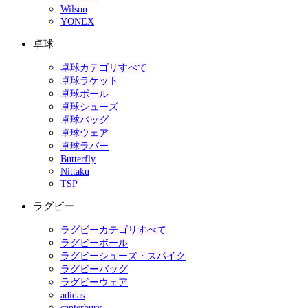
Wilson
YONEX
卓球
卓球カテゴリすべて
卓球ラケット
卓球ボール
卓球シューズ
卓球バッグ
卓球ウェア
卓球ラバー
Butterfly
Nittaku
TSP
ラグビー
ラグビーカテゴリすべて
ラグビーボール
ラグビーシューズ・スパイク
ラグビーバッグ
ラグビーウェア
adidas
canterbury