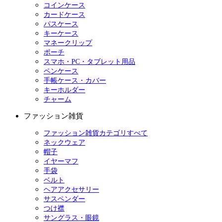
コインケース
カードケース
パスケース
キーケース
マネークリップ
ポーチ
スマホ・PC・タブレット用品
ペンケース
手帳ケース・カバー
キーホルダー
チャーム
ファッション雑貨
ファッション雑貨カテゴリすべて
ネックウェア
帽子
イヤーマフ
手袋
ベルト
ヘアアクセサリー
サスペンダー
つけ襟
サングラス・眼鏡