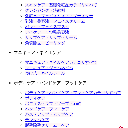
スキンケア・基礎化粧品カテゴリすべて
クレンジング・洗顔料
化粧水・フェイスミスト・ブースター
乳液・美容液・フェイスクリーム
パック・フェイスマスク
アイケア・まつ毛美容液
リップケア・リップクリーム
角質除去・ピーリング
マニキュア・ネイルケア
マニキュア・ネイルケアカテゴリすべて
マニキュア・ジェルネイル
つけ爪・ネイルシール
ボディケア・ハンドケア・フットケア
ボディケア・ハンドケア・フットケアカテゴリすべて
ボディケア
ボディスクラブ・ソープ・石鹸
ハンドケア・フットケア
バストアップ・ヒップケア
デンタルケア
脱毛除毛クリーム・ケア