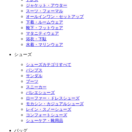
ジャケット・アウター
スーツ・フォーマル
オールインワン・セットアップ
下着・ルームウェア
靴下・フットウェア
マタニティウェア
浴衣・下駄
水着・マリンウェア
シューズ
シューズカテゴリすべて
パンプス
サンダル
ブーツ
スニーカー
バレエシューズ
ローファー・ドレスシューズ
モカシン・カジュアルシューズ
レイン・スノーシューズ
コンフォートシューズ
シューケア・靴用品
バッグ