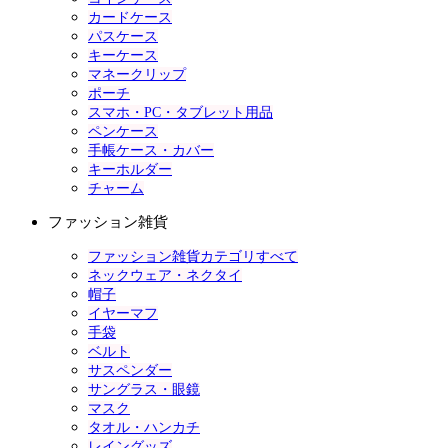
カードケース
パスケース
キーケース
マネークリップ
ポーチ
スマホ・PC・タブレット用品
ペンケース
手帳ケース・カバー
キーホルダー
チャーム
ファッション雑貨
ファッション雑貨カテゴリすべて
ネックウェア・ネクタイ
帽子
イヤーマフ
手袋
ベルト
サスペンダー
サングラス・眼鏡
マスク
タオル・ハンカチ
レイングッズ