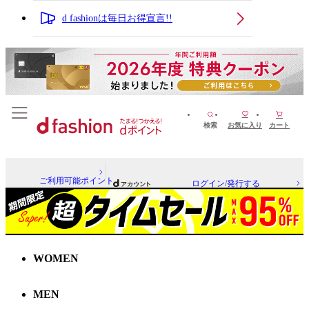
d fashionは毎日お得宣言!!
検索
お気に入り
カート
ご利用可能ポイント
ログイン/発行する
WOMEN
MEN