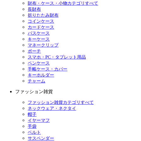
財布・ケース・小物カテゴリすべて
長財布
折りたたみ財布
コインケース
カードケース
パスケース
キーケース
マネークリップ
ポーチ
スマホ・PC・タブレット用品
ペンケース
手帳ケース・カバー
キーホルダー
チャーム
ファッション雑貨
ファッション雑貨カテゴリすべて
ネックウェア・ネクタイ
帽子
イヤーマフ
手袋
ベルト
サスペンダー