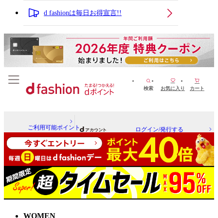
d fashionは毎日お得宣言!!
検索
お気に入り
カート
ご利用可能ポイント
ログイン/発行する
WOMEN