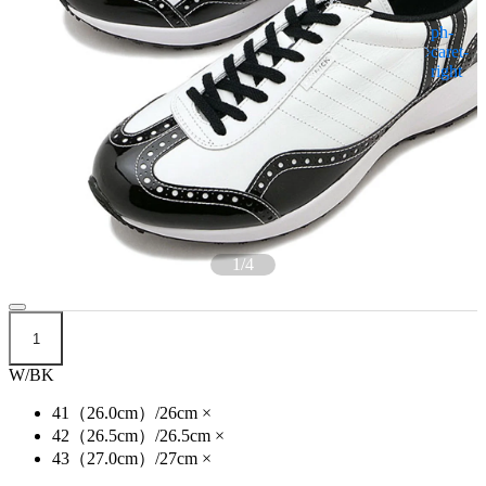
1
/
4
1
W/BK
41（26.0cm）/26cm
×
42（26.5cm）/26.5cm
×
43（27.0cm）/27cm
×