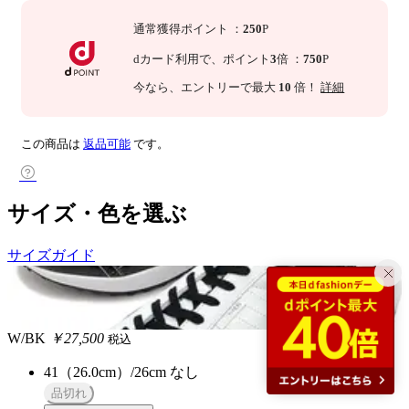
通常獲得ポイント
：
250
P
dカード利用で、
ポイント
3
倍
：
750
P
今なら
、エントリーで最大
10
倍！
詳細
この商品は
返品可能
です。
サイズ・色を選ぶ
サイズガイド
W/BK
￥27,500
税込
41（26.0cm）/26cm
なし
品切れ