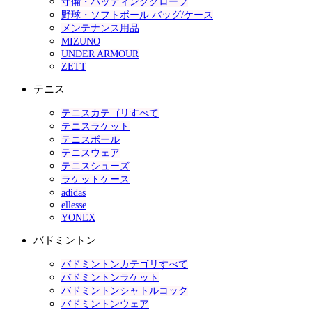
守備・バッティンググローブ
野球・ソフトボール バッグ/ケース
メンテナンス用品
MIZUNO
UNDER ARMOUR
ZETT
テニス
テニスカテゴリすべて
テニスラケット
テニスボール
テニスウェア
テニスシューズ
ラケットケース
adidas
ellesse
YONEX
バドミントン
バドミントンカテゴリすべて
バドミントンラケット
バドミントンシャトルコック
バドミントンウェア