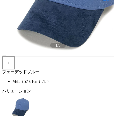
1
/
3
1
フェーデッドブルー
M/L（57-61cm）/L
×
バリエーション