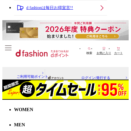
d fashionは毎日お得宣言!!
検索
お気に入り
カート
ご利用可能ポイント
ログイン/発行する
WOMEN
MEN