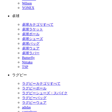
Wilson
YONEX
卓球
卓球カテゴリすべて
卓球ラケット
卓球ボール
卓球シューズ
卓球バッグ
卓球ウェア
卓球ラバー
Butterfly
Nittaku
TSP
ラグビー
ラグビーカテゴリすべて
ラグビーボール
ラグビーシューズ・スパイク
ラグビーバッグ
ラグビーウェア
adidas
canterbury