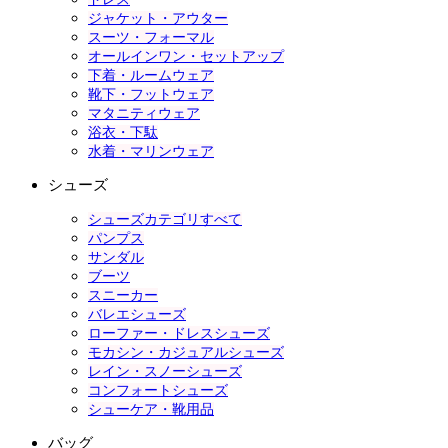
ジャケット・アウター
スーツ・フォーマル
オールインワン・セットアップ
下着・ルームウェア
靴下・フットウェア
マタニティウェア
浴衣・下駄
水着・マリンウェア
シューズ
シューズカテゴリすべて
パンプス
サンダル
ブーツ
スニーカー
バレエシューズ
ローファー・ドレスシューズ
モカシン・カジュアルシューズ
レイン・スノーシューズ
コンフォートシューズ
シューケア・靴用品
バッグ