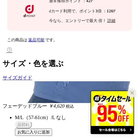
通常獲得ポイント
：
42
P
dカード利用で、
ポイント
3
倍
：
126
P
今なら
、エントリーで最大
倍！
詳細
この商品は
返品可能
です。
サイズ・色を選ぶ
サイズガイド
フェーデッドブルー
￥4,620
税込
M/L（57-61cm）/L
なし
品切れ
お気に入りに追加