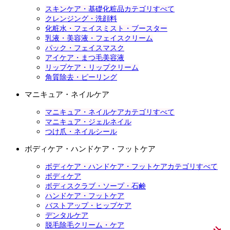
スキンケア・基礎化粧品カテゴリすべて
クレンジング・洗顔料
化粧水・フェイスミスト・ブースター
乳液・美容液・フェイスクリーム
パック・フェイスマスク
アイケア・まつ毛美容液
リップケア・リップクリーム
角質除去・ピーリング
マニキュア・ネイルケア
マニキュア・ネイルケアカテゴリすべて
マニキュア・ジェルネイル
つけ爪・ネイルシール
ボディケア・ハンドケア・フットケア
ボディケア・ハンドケア・フットケアカテゴリすべて
ボディケア
ボディスクラブ・ソープ・石鹸
ハンドケア・フットケア
バストアップ・ヒップケア
デンタルケア
脱毛除毛クリーム・ケア