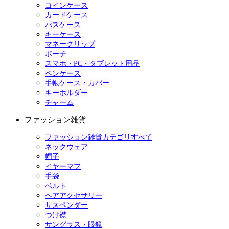
コインケース
カードケース
パスケース
キーケース
マネークリップ
ポーチ
スマホ・PC・タブレット用品
ペンケース
手帳ケース・カバー
キーホルダー
チャーム
ファッション雑貨
ファッション雑貨カテゴリすべて
ネックウェア
帽子
イヤーマフ
手袋
ベルト
ヘアアクセサリー
サスペンダー
つけ襟
サングラス・眼鏡