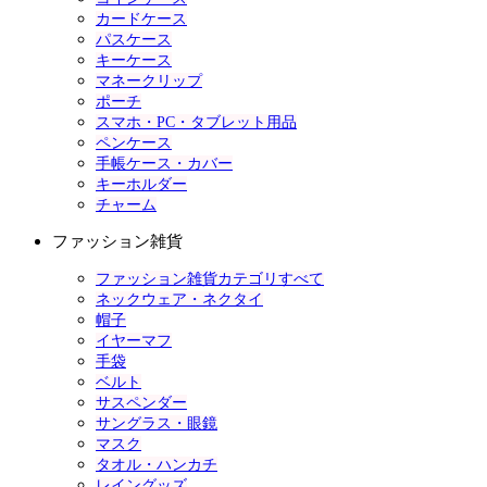
カードケース
パスケース
キーケース
マネークリップ
ポーチ
スマホ・PC・タブレット用品
ペンケース
手帳ケース・カバー
キーホルダー
チャーム
ファッション雑貨
ファッション雑貨カテゴリすべて
ネックウェア・ネクタイ
帽子
イヤーマフ
手袋
ベルト
サスペンダー
サングラス・眼鏡
マスク
タオル・ハンカチ
レイングッズ