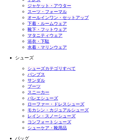
ジャケット・アウター
スーツ・フォーマル
オールインワン・セットアップ
下着・ルームウェア
靴下・フットウェア
マタニティウェア
浴衣・下駄
水着・マリンウェア
シューズ
シューズカテゴリすべて
パンプス
サンダル
ブーツ
スニーカー
バレエシューズ
ローファー・ドレスシューズ
モカシン・カジュアルシューズ
レイン・スノーシューズ
コンフォートシューズ
シューケア・靴用品
バッグ