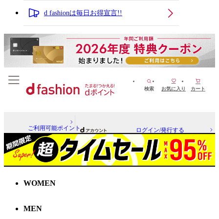
d fashionは毎日お得宣言!!
検索
お気に入り
カート
ご利用可能ポイント
ログイン/発行する
WOMEN
MEN