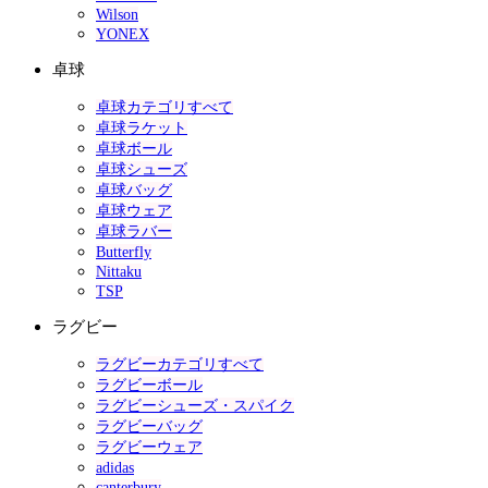
Wilson
YONEX
卓球
卓球カテゴリすべて
卓球ラケット
卓球ボール
卓球シューズ
卓球バッグ
卓球ウェア
卓球ラバー
Butterfly
Nittaku
TSP
ラグビー
ラグビーカテゴリすべて
ラグビーボール
ラグビーシューズ・スパイク
ラグビーバッグ
ラグビーウェア
adidas
canterbury