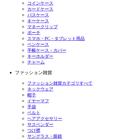
コインケース
カードケース
パスケース
キーケース
マネークリップ
ポーチ
スマホ・PC・タブレット用品
ペンケース
手帳ケース・カバー
キーホルダー
チャーム
ファッション雑貨
ファッション雑貨カテゴリすべて
ネックウェア
帽子
イヤーマフ
手袋
ベルト
ヘアアクセサリー
サスペンダー
つけ襟
サングラス・眼鏡