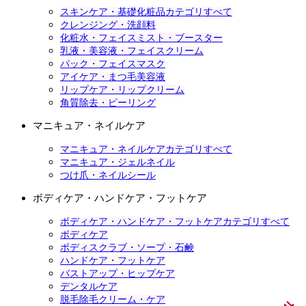
スキンケア・基礎化粧品カテゴリすべて
クレンジング・洗顔料
化粧水・フェイスミスト・ブースター
乳液・美容液・フェイスクリーム
パック・フェイスマスク
アイケア・まつ毛美容液
リップケア・リップクリーム
角質除去・ピーリング
マニキュア・ネイルケア
マニキュア・ネイルケアカテゴリすべて
マニキュア・ジェルネイル
つけ爪・ネイルシール
ボディケア・ハンドケア・フットケア
ボディケア・ハンドケア・フットケアカテゴリすべて
ボディケア
ボディスクラブ・ソープ・石鹸
ハンドケア・フットケア
バストアップ・ヒップケア
デンタルケア
脱毛除毛クリーム・ケア