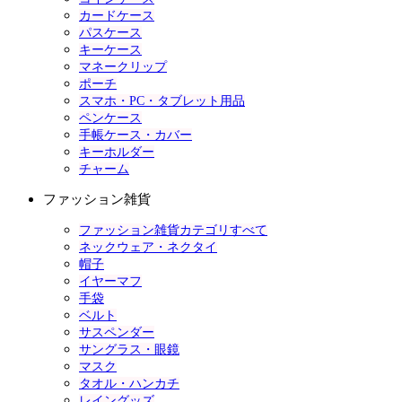
カードケース
パスケース
キーケース
マネークリップ
ポーチ
スマホ・PC・タブレット用品
ペンケース
手帳ケース・カバー
キーホルダー
チャーム
ファッション雑貨
ファッション雑貨カテゴリすべて
ネックウェア・ネクタイ
帽子
イヤーマフ
手袋
ベルト
サスペンダー
サングラス・眼鏡
マスク
タオル・ハンカチ
レイングッズ