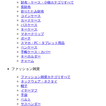
財布・ケース・小物カテゴリすべて
長財布
折りたたみ財布
コインケース
カードケース
パスケース
キーケース
マネークリップ
ポーチ
スマホ・PC・タブレット用品
ペンケース
手帳ケース・カバー
キーホルダー
チャーム
ファッション雑貨
ファッション雑貨カテゴリすべて
ネックウェア・ネクタイ
帽子
イヤーマフ
手袋
ベルト
サスペンダー