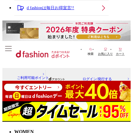
d fashionは毎日お得宣言!!
検索
お気に入り
カート
ご利用可能ポイント
ログイン/発行する
WOMEN