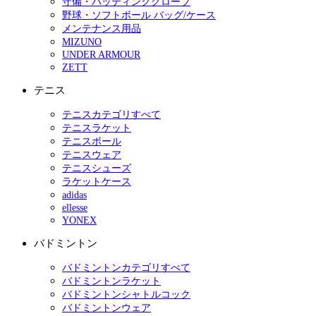
守備・バッティンググローブ
野球・ソフトボール バッグ/ケース
メンテナンス用品
MIZUNO
UNDER ARMOUR
ZETT
テニス
テニスカテゴリすべて
テニスラケット
テニスボール
テニスウェア
テニスシューズ
ラケットケース
adidas
ellesse
YONEX
バドミントン
バドミントンカテゴリすべて
バドミントンラケット
バドミントンシャトルコック
バドミントンウェア