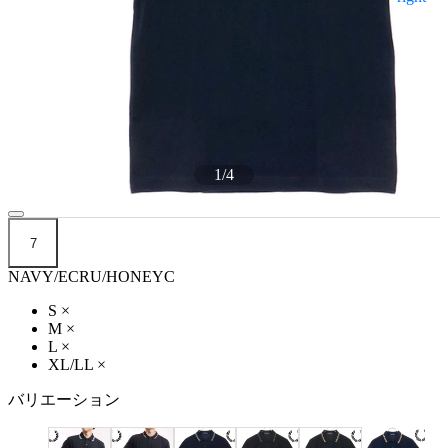
1
/
4
7
NAVY/ECRU/HONEYC
S
×
M
×
L
×
XL/LL
×
バリエーション