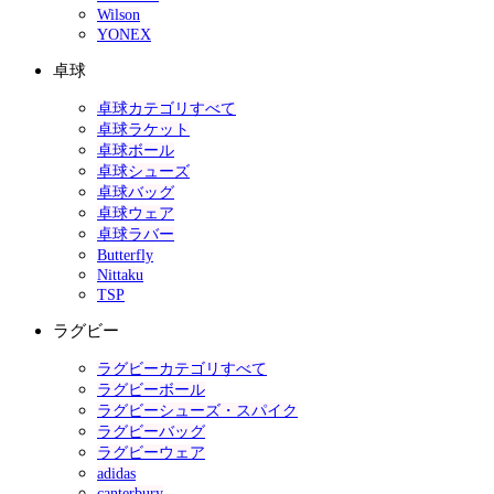
Wilson
YONEX
卓球
卓球カテゴリすべて
卓球ラケット
卓球ボール
卓球シューズ
卓球バッグ
卓球ウェア
卓球ラバー
Butterfly
Nittaku
TSP
ラグビー
ラグビーカテゴリすべて
ラグビーボール
ラグビーシューズ・スパイク
ラグビーバッグ
ラグビーウェア
adidas
canterbury