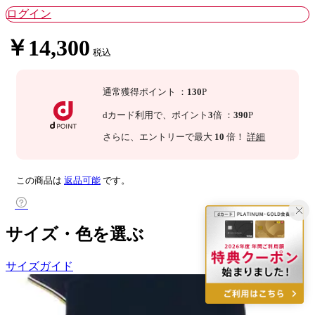
ログイン
￥14,300
税込
通常獲得ポイント
：
130
P
dカード利用で、
ポイント
3
倍
：
390
P
さらに
、エントリーで最大
10
倍！
詳細
この商品は
返品可能
です。
サイズ・色を選ぶ
サイズガイド