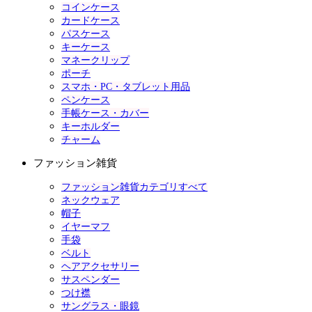
コインケース
カードケース
パスケース
キーケース
マネークリップ
ポーチ
スマホ・PC・タブレット用品
ペンケース
手帳ケース・カバー
キーホルダー
チャーム
ファッション雑貨
ファッション雑貨カテゴリすべて
ネックウェア
帽子
イヤーマフ
手袋
ベルト
ヘアアクセサリー
サスペンダー
つけ襟
サングラス・眼鏡