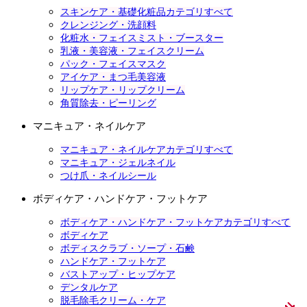
スキンケア・基礎化粧品カテゴリすべて
クレンジング・洗顔料
化粧水・フェイスミスト・ブースター
乳液・美容液・フェイスクリーム
パック・フェイスマスク
アイケア・まつ毛美容液
リップケア・リップクリーム
角質除去・ピーリング
マニキュア・ネイルケア
マニキュア・ネイルケアカテゴリすべて
マニキュア・ジェルネイル
つけ爪・ネイルシール
ボディケア・ハンドケア・フットケア
ボディケア・ハンドケア・フットケアカテゴリすべて
ボディケア
ボディスクラブ・ソープ・石鹸
ハンドケア・フットケア
バストアップ・ヒップケア
デンタルケア
脱毛除毛クリーム・ケア