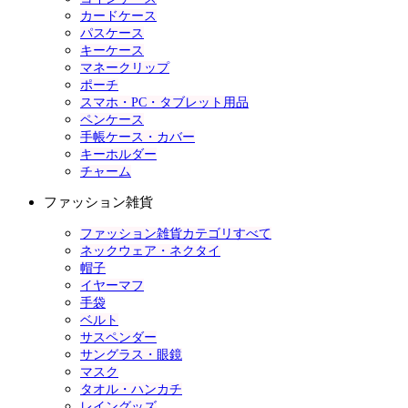
カードケース
パスケース
キーケース
マネークリップ
ポーチ
スマホ・PC・タブレット用品
ペンケース
手帳ケース・カバー
キーホルダー
チャーム
ファッション雑貨
ファッション雑貨カテゴリすべて
ネックウェア・ネクタイ
帽子
イヤーマフ
手袋
ベルト
サスペンダー
サングラス・眼鏡
マスク
タオル・ハンカチ
レイングッズ