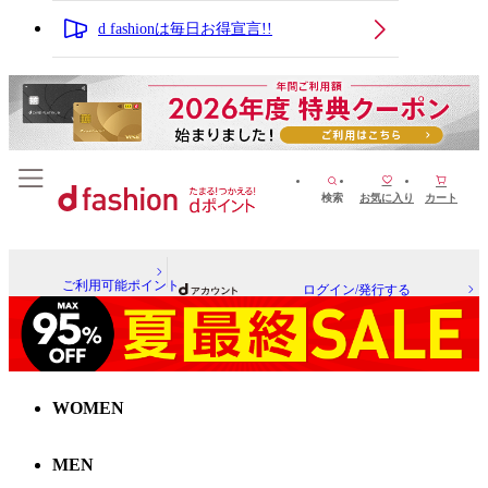
d fashionは毎日お得宣言!!
検索
お気に入り
カート
ご利用可能ポイント
ログイン/発行する
WOMEN
MEN