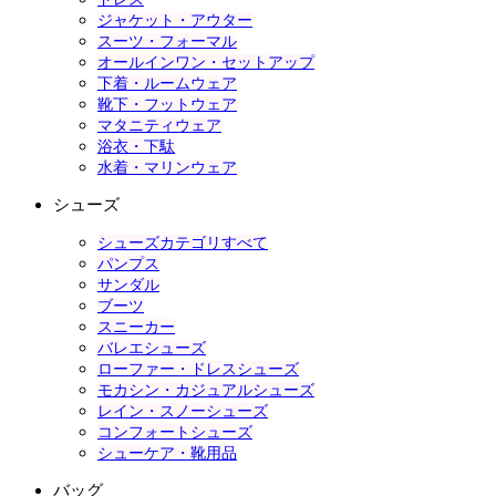
ジャケット・アウター
スーツ・フォーマル
オールインワン・セットアップ
下着・ルームウェア
靴下・フットウェア
マタニティウェア
浴衣・下駄
水着・マリンウェア
シューズ
シューズカテゴリすべて
パンプス
サンダル
ブーツ
スニーカー
バレエシューズ
ローファー・ドレスシューズ
モカシン・カジュアルシューズ
レイン・スノーシューズ
コンフォートシューズ
シューケア・靴用品
バッグ