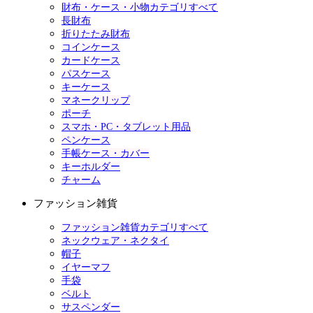
財布・ケース・小物カテゴリすべて
長財布
折りたたみ財布
コインケース
カードケース
パスケース
キーケース
マネークリップ
ポーチ
スマホ・PC・タブレット用品
ペンケース
手帳ケース・カバー
キーホルダー
チャーム
ファッション雑貨
ファッション雑貨カテゴリすべて
ネックウェア・ネクタイ
帽子
イヤーマフ
手袋
ベルト
サスペンダー