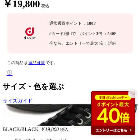
￥19,800
税込
通常獲得ポイント
：
180
P
dカード利用で、
ポイント
3
倍
：
540
P
今なら
、エントリーで最大
倍！
詳細
この商品は
返品可能
です。
サイズ・色を選ぶ
サイズガイド
BLACK/BLACK
￥19,800
税込