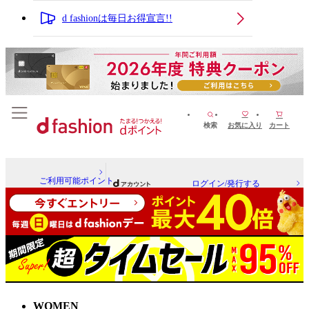
d fashionは毎日お得宣言!!
検索
お気に入り
カート
ご利用可能ポイント
ログイン/発行する
WOMEN