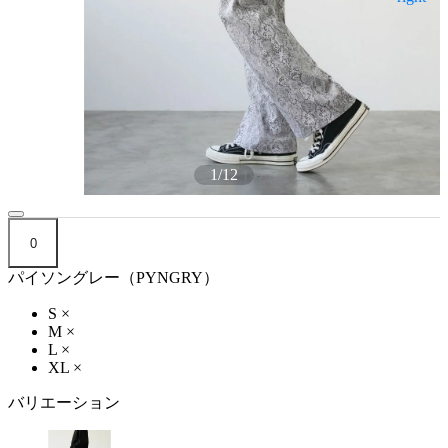
1
/
12
0
パイソングレー（PYNGRY）
S
×
M
×
L
×
XL
×
バリエーション