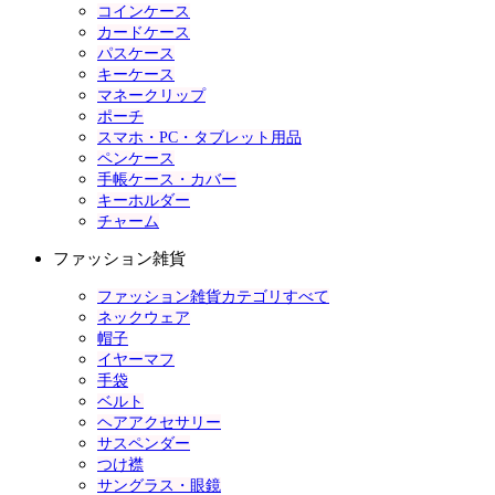
コインケース
カードケース
パスケース
キーケース
マネークリップ
ポーチ
スマホ・PC・タブレット用品
ペンケース
手帳ケース・カバー
キーホルダー
チャーム
ファッション雑貨
ファッション雑貨カテゴリすべて
ネックウェア
帽子
イヤーマフ
手袋
ベルト
ヘアアクセサリー
サスペンダー
つけ襟
サングラス・眼鏡