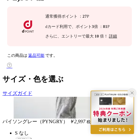
通常獲得ポイント
：
27
P
dカード利用で、
ポイント
3
倍
：
81
P
さらに
、エントリーで最大
10
倍！
詳細
この商品は
返品可能
です。
サイズ・色を選ぶ
サイズガイド
パイソングレー（PYNGRY）
￥2,997
税込
S
なし