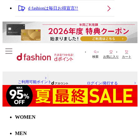
d fashionは毎日お得宣言!!
検索
お気に入り
カート
ご利用可能ポイント
ログイン/発行する
WOMEN
MEN