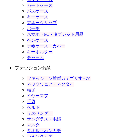
カードケース
パスケース
キーケース
マネークリップ
ポーチ
スマホ・PC・タブレット用品
ペンケース
手帳ケース・カバー
キーホルダー
チャーム
ファッション雑貨
ファッション雑貨カテゴリすべて
ネックウェア・ネクタイ
帽子
イヤーマフ
手袋
ベルト
サスペンダー
サングラス・眼鏡
マスク
タオル・ハンカチ
レイングッズ