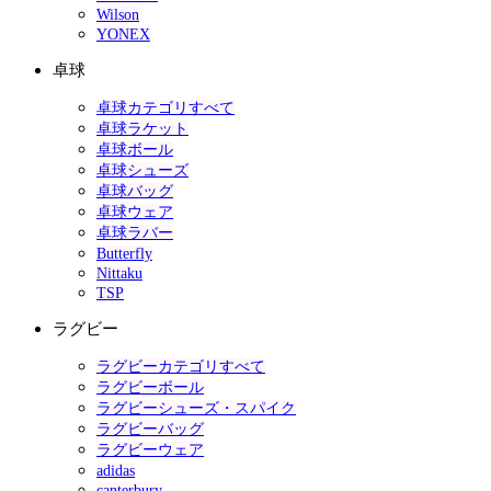
Wilson
YONEX
卓球
卓球カテゴリすべて
卓球ラケット
卓球ボール
卓球シューズ
卓球バッグ
卓球ウェア
卓球ラバー
Butterfly
Nittaku
TSP
ラグビー
ラグビーカテゴリすべて
ラグビーボール
ラグビーシューズ・スパイク
ラグビーバッグ
ラグビーウェア
adidas
canterbury