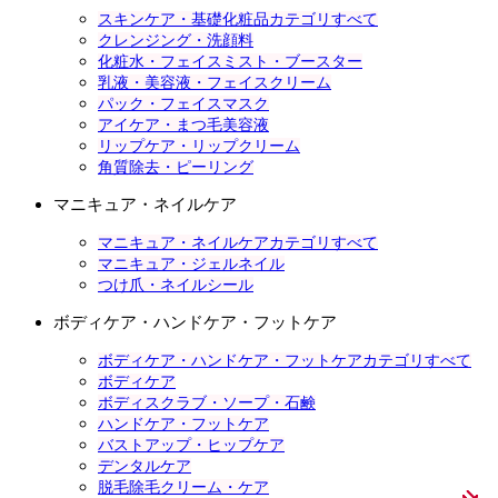
スキンケア・基礎化粧品カテゴリすべて
クレンジング・洗顔料
化粧水・フェイスミスト・ブースター
乳液・美容液・フェイスクリーム
パック・フェイスマスク
アイケア・まつ毛美容液
リップケア・リップクリーム
角質除去・ピーリング
マニキュア・ネイルケア
マニキュア・ネイルケアカテゴリすべて
マニキュア・ジェルネイル
つけ爪・ネイルシール
ボディケア・ハンドケア・フットケア
ボディケア・ハンドケア・フットケアカテゴリすべて
ボディケア
ボディスクラブ・ソープ・石鹸
ハンドケア・フットケア
バストアップ・ヒップケア
デンタルケア
脱毛除毛クリーム・ケア