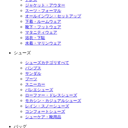
ジャケット・アウター
スーツ・フォーマル
オールインワン・セットアップ
下着・ルームウェア
靴下・フットウェア
マタニティウェア
浴衣・下駄
水着・マリンウェア
シューズ
シューズカテゴリすべて
パンプス
サンダル
ブーツ
スニーカー
バレエシューズ
ローファー・ドレスシューズ
モカシン・カジュアルシューズ
レイン・スノーシューズ
コンフォートシューズ
シューケア・靴用品
バッグ