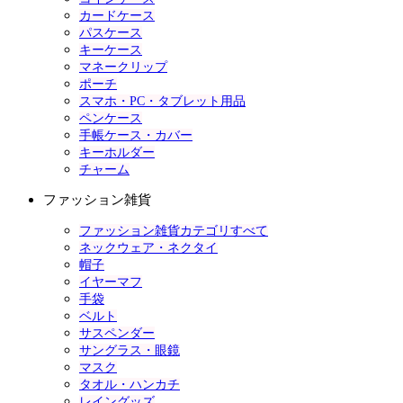
カードケース
パスケース
キーケース
マネークリップ
ポーチ
スマホ・PC・タブレット用品
ペンケース
手帳ケース・カバー
キーホルダー
チャーム
ファッション雑貨
ファッション雑貨カテゴリすべて
ネックウェア・ネクタイ
帽子
イヤーマフ
手袋
ベルト
サスペンダー
サングラス・眼鏡
マスク
タオル・ハンカチ
レイングッズ