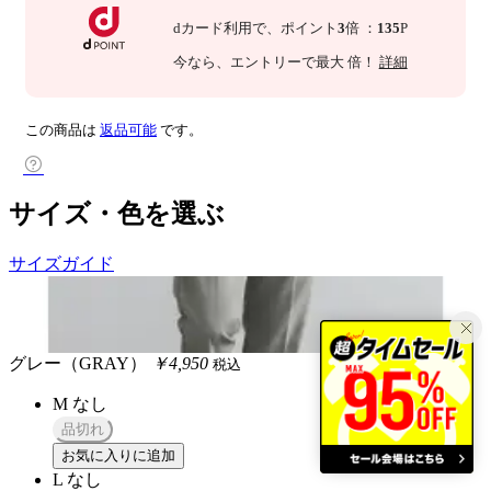
dカード利用で、
ポイント
3
倍
：
135
P
今なら
、エントリーで最大
倍！
詳細
この商品は
返品可能
です。
サイズ・色を選ぶ
サイズガイド
グレー（GRAY）
￥4,950
税込
M
なし
品切れ
お気に入りに追加
L
なし