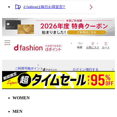
d fashionは毎日お得宣言!!
検索
お気に入り
カート
ご利用可能ポイント
ログイン/発行する
WOMEN
MEN