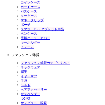
コインケース
カードケース
パスケース
キーケース
マネークリップ
ポーチ
スマホ・PC・タブレット用品
ペンケース
手帳ケース・カバー
キーホルダー
チャーム
ファッション雑貨
ファッション雑貨カテゴリすべて
ネックウェア
帽子
イヤーマフ
手袋
ベルト
ヘアアクセサリー
サスペンダー
つけ襟
サングラス・眼鏡