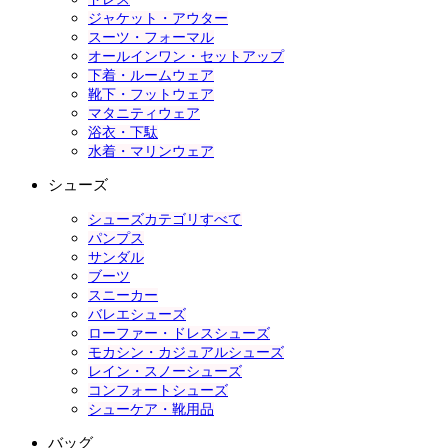
ジャケット・アウター
スーツ・フォーマル
オールインワン・セットアップ
下着・ルームウェア
靴下・フットウェア
マタニティウェア
浴衣・下駄
水着・マリンウェア
シューズ
シューズカテゴリすべて
パンプス
サンダル
ブーツ
スニーカー
バレエシューズ
ローファー・ドレスシューズ
モカシン・カジュアルシューズ
レイン・スノーシューズ
コンフォートシューズ
シューケア・靴用品
バッグ