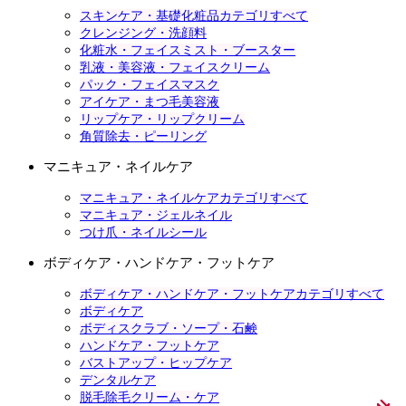
スキンケア・基礎化粧品カテゴリすべて
クレンジング・洗顔料
化粧水・フェイスミスト・ブースター
乳液・美容液・フェイスクリーム
パック・フェイスマスク
アイケア・まつ毛美容液
リップケア・リップクリーム
角質除去・ピーリング
マニキュア・ネイルケア
マニキュア・ネイルケアカテゴリすべて
マニキュア・ジェルネイル
つけ爪・ネイルシール
ボディケア・ハンドケア・フットケア
ボディケア・ハンドケア・フットケアカテゴリすべて
ボディケア
ボディスクラブ・ソープ・石鹸
ハンドケア・フットケア
バストアップ・ヒップケア
デンタルケア
脱毛除毛クリーム・ケア