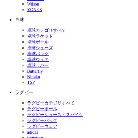
Wilson
YONEX
卓球
卓球カテゴリすべて
卓球ラケット
卓球ボール
卓球シューズ
卓球バッグ
卓球ウェア
卓球ラバー
Butterfly
Nittaku
TSP
ラグビー
ラグビーカテゴリすべて
ラグビーボール
ラグビーシューズ・スパイク
ラグビーバッグ
ラグビーウェア
adidas
canterbury