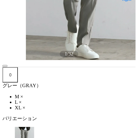
1
/
32
0
グレー（GRAY）
M
×
L
×
XL
×
バリエーション