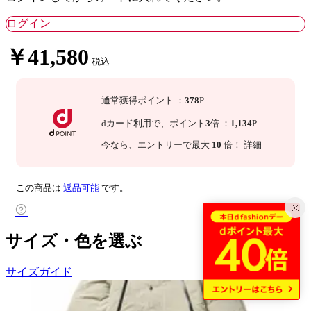
ログイン
￥41,580
税込
通常獲得ポイント
：
378
P
dカード利用で、
ポイント
3
倍
：
1,134
P
今なら
、エントリーで最大
10
倍！
詳細
この商品は
返品可能
です。
サイズ・色を選ぶ
サイズガイド