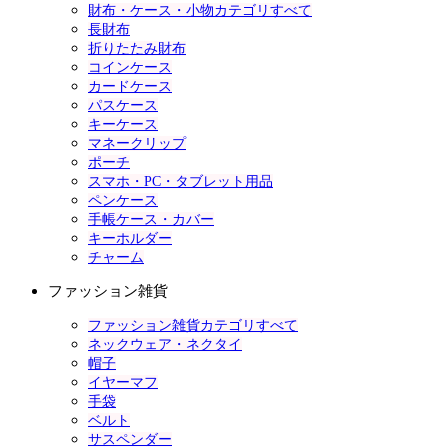
財布・ケース・小物カテゴリすべて
長財布
折りたたみ財布
コインケース
カードケース
パスケース
キーケース
マネークリップ
ポーチ
スマホ・PC・タブレット用品
ペンケース
手帳ケース・カバー
キーホルダー
チャーム
ファッション雑貨
ファッション雑貨カテゴリすべて
ネックウェア・ネクタイ
帽子
イヤーマフ
手袋
ベルト
サスペンダー