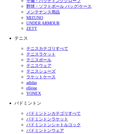
守備・バッティンググローブ
野球・ソフトボール バッグ/ケース
メンテナンス用品
MIZUNO
UNDER ARMOUR
ZETT
テニス
テニスカテゴリすべて
テニスラケット
テニスボール
テニスウェア
テニスシューズ
ラケットケース
adidas
ellesse
YONEX
バドミントン
バドミントンカテゴリすべて
バドミントンラケット
バドミントンシャトルコック
バドミントンウェア