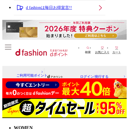
d fashionは毎日お得宣言!!
検索
お気に入り
カート
ご利用可能ポイント
ログイン/発行する
WOMEN