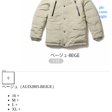
1
/
16
0
ベージュ（AUD2805-BEIGE）
16
×
M
×
L
×
XL
×