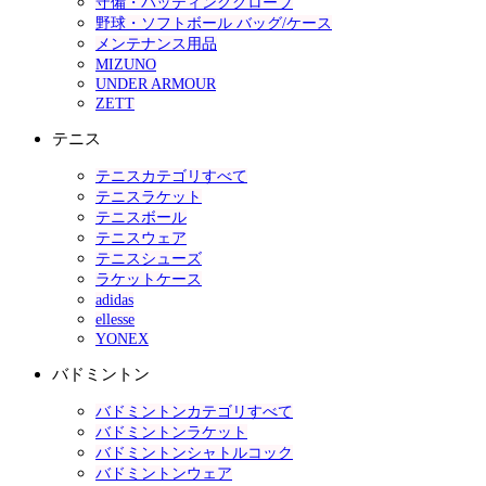
守備・バッティンググローブ
野球・ソフトボール バッグ/ケース
メンテナンス用品
MIZUNO
UNDER ARMOUR
ZETT
テニス
テニスカテゴリすべて
テニスラケット
テニスボール
テニスウェア
テニスシューズ
ラケットケース
adidas
ellesse
YONEX
バドミントン
バドミントンカテゴリすべて
バドミントンラケット
バドミントンシャトルコック
バドミントンウェア