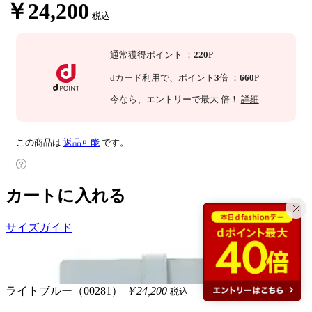
￥24,200
税込
通常獲得ポイント
：
220
P
dカード利用で、
ポイント
3
倍
：
660
P
今なら
、エントリーで最大
倍！
詳細
この商品は
返品可能
です。
カートに入れる
サイズガイド
ライトブルー（00281）
￥24,200
税込