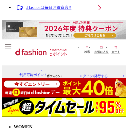
d fashionは毎日お得宣言!!
検索
お気に入り
カート
ご利用可能ポイント
ログイン/発行する
WOMEN