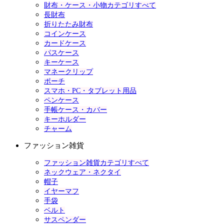
財布・ケース・小物カテゴリすべて
長財布
折りたたみ財布
コインケース
カードケース
パスケース
キーケース
マネークリップ
ポーチ
スマホ・PC・タブレット用品
ペンケース
手帳ケース・カバー
キーホルダー
チャーム
ファッション雑貨
ファッション雑貨カテゴリすべて
ネックウェア・ネクタイ
帽子
イヤーマフ
手袋
ベルト
サスペンダー