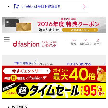
d fashionは毎日お得宣言!!
検索
お気に入り
カート
ご利用可能ポイント
ログイン/発行する
WOMEN