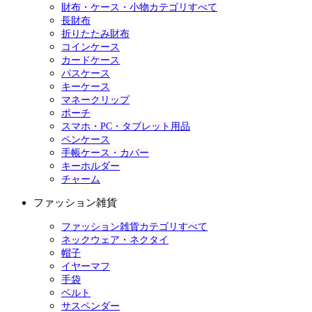
財布・ケース・小物カテゴリすべて
長財布
折りたたみ財布
コインケース
カードケース
パスケース
キーケース
マネークリップ
ポーチ
スマホ・PC・タブレット用品
ペンケース
手帳ケース・カバー
キーホルダー
チャーム
ファッション雑貨
ファッション雑貨カテゴリすべて
ネックウェア・ネクタイ
帽子
イヤーマフ
手袋
ベルト
サスペンダー