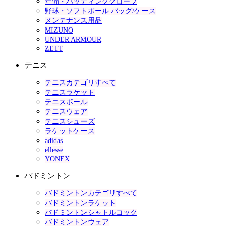
守備・バッティンググローブ
野球・ソフトボール バッグ/ケース
メンテナンス用品
MIZUNO
UNDER ARMOUR
ZETT
テニス
テニスカテゴリすべて
テニスラケット
テニスボール
テニスウェア
テニスシューズ
ラケットケース
adidas
ellesse
YONEX
バドミントン
バドミントンカテゴリすべて
バドミントンラケット
バドミントンシャトルコック
バドミントンウェア