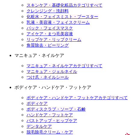
スキンケア・基礎化粧品カテゴリすべて
クレンジング・洗顔料
化粧水・フェイスミスト・ブースター
乳液・美容液・フェイスクリーム
パック・フェイスマスク
アイケア・まつ毛美容液
リップケア・リップクリーム
角質除去・ピーリング
マニキュア・ネイルケア
マニキュア・ネイルケアカテゴリすべて
マニキュア・ジェルネイル
つけ爪・ネイルシール
ボディケア・ハンドケア・フットケア
ボディケア・ハンドケア・フットケアカテゴリすべて
ボディケア
ボディスクラブ・ソープ・石鹸
ハンドケア・フットケア
バストアップ・ヒップケア
デンタルケア
脱毛除毛クリーム・ケア