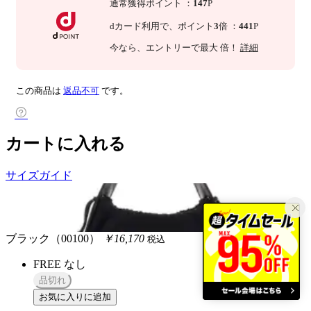
通常獲得ポイント
：
147
P
dカード利用で、
ポイント
3
倍
：
441
P
今なら
、エントリーで最大
倍！
詳細
この商品は
返品不可
です。
カートに入れる
サイズガイド
ブラック（00100）
￥16,170
税込
FREE
なし
品切れ
お気に入りに追加