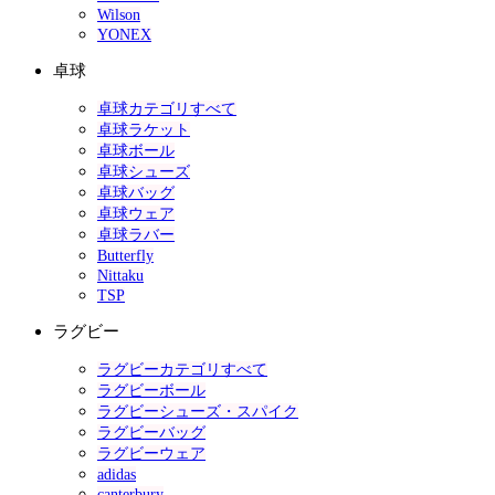
Wilson
YONEX
卓球
卓球カテゴリすべて
卓球ラケット
卓球ボール
卓球シューズ
卓球バッグ
卓球ウェア
卓球ラバー
Butterfly
Nittaku
TSP
ラグビー
ラグビーカテゴリすべて
ラグビーボール
ラグビーシューズ・スパイク
ラグビーバッグ
ラグビーウェア
adidas
canterbury