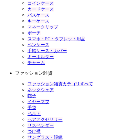
コインケース
カードケース
パスケース
キーケース
マネークリップ
ポーチ
スマホ・PC・タブレット用品
ペンケース
手帳ケース・カバー
キーホルダー
チャーム
ファッション雑貨
ファッション雑貨カテゴリすべて
ネックウェア
帽子
イヤーマフ
手袋
ベルト
ヘアアクセサリー
サスペンダー
つけ襟
サングラス・眼鏡