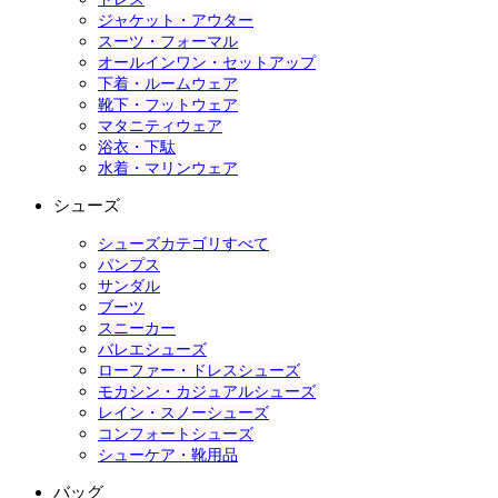
ジャケット・アウター
スーツ・フォーマル
オールインワン・セットアップ
下着・ルームウェア
靴下・フットウェア
マタニティウェア
浴衣・下駄
水着・マリンウェア
シューズ
シューズカテゴリすべて
パンプス
サンダル
ブーツ
スニーカー
バレエシューズ
ローファー・ドレスシューズ
モカシン・カジュアルシューズ
レイン・スノーシューズ
コンフォートシューズ
シューケア・靴用品
バッグ