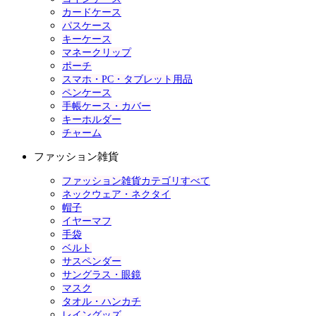
カードケース
パスケース
キーケース
マネークリップ
ポーチ
スマホ・PC・タブレット用品
ペンケース
手帳ケース・カバー
キーホルダー
チャーム
ファッション雑貨
ファッション雑貨カテゴリすべて
ネックウェア・ネクタイ
帽子
イヤーマフ
手袋
ベルト
サスペンダー
サングラス・眼鏡
マスク
タオル・ハンカチ
レイングッズ