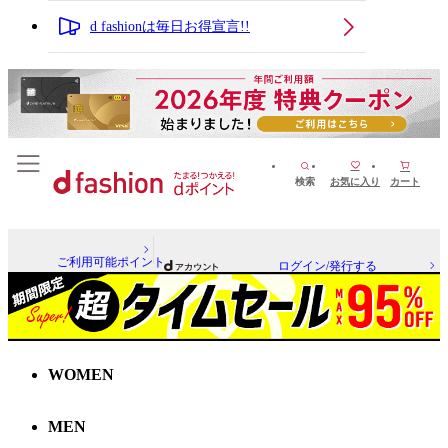
d fashionは毎日お得宣言!!
検索
お気に入り
カート
ご利用可能ポイント
ログイン/発行する
WOMEN
MEN