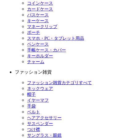
コインケース
カードケース
パスケース
キーケース
マネークリップ
ポーチ
スマホ・PC・タブレット用品
ペンケース
手帳ケース・カバー
キーホルダー
チャーム
ファッション雑貨
ファッション雑貨カテゴリすべて
ネックウェア
帽子
イヤーマフ
手袋
ベルト
ヘアアクセサリー
サスペンダー
つけ襟
サングラス・眼鏡