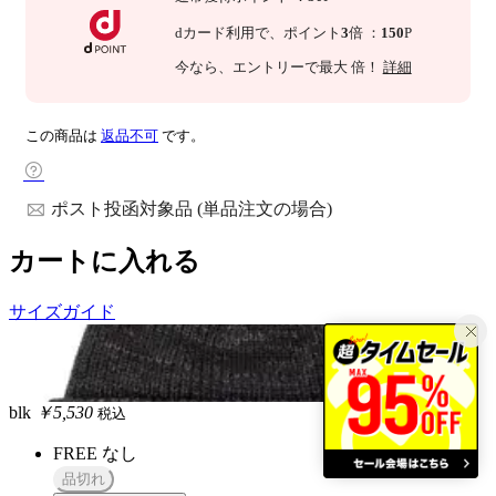
dカード利用で、
ポイント
3
倍
：
150
P
今なら
、エントリーで最大
倍！
詳細
この商品は
返品不可
です。
ポスト投函対象品 (単品注文の場合)
カートに入れる
サイズガイド
blk
￥5,530
税込
FREE
なし
品切れ