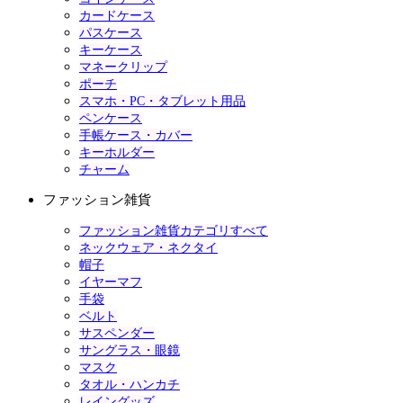
カードケース
パスケース
キーケース
マネークリップ
ポーチ
スマホ・PC・タブレット用品
ペンケース
手帳ケース・カバー
キーホルダー
チャーム
ファッション雑貨
ファッション雑貨カテゴリすべて
ネックウェア・ネクタイ
帽子
イヤーマフ
手袋
ベルト
サスペンダー
サングラス・眼鏡
マスク
タオル・ハンカチ
レイングッズ