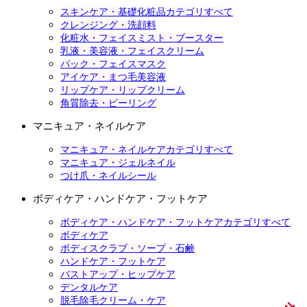
スキンケア・基礎化粧品カテゴリすべて
クレンジング・洗顔料
化粧水・フェイスミスト・ブースター
乳液・美容液・フェイスクリーム
パック・フェイスマスク
アイケア・まつ毛美容液
リップケア・リップクリーム
角質除去・ピーリング
マニキュア・ネイルケア
マニキュア・ネイルケアカテゴリすべて
マニキュア・ジェルネイル
つけ爪・ネイルシール
ボディケア・ハンドケア・フットケア
ボディケア・ハンドケア・フットケアカテゴリすべて
ボディケア
ボディスクラブ・ソープ・石鹸
ハンドケア・フットケア
バストアップ・ヒップケア
デンタルケア
脱毛除毛クリーム・ケア