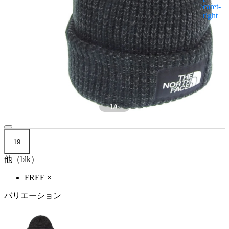
1
/
6
19
他（blk）
FREE
×
バリエーション