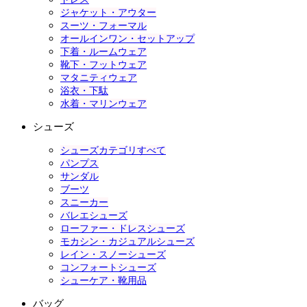
ジャケット・アウター
スーツ・フォーマル
オールインワン・セットアップ
下着・ルームウェア
靴下・フットウェア
マタニティウェア
浴衣・下駄
水着・マリンウェア
シューズ
シューズカテゴリすべて
パンプス
サンダル
ブーツ
スニーカー
バレエシューズ
ローファー・ドレスシューズ
モカシン・カジュアルシューズ
レイン・スノーシューズ
コンフォートシューズ
シューケア・靴用品
バッグ