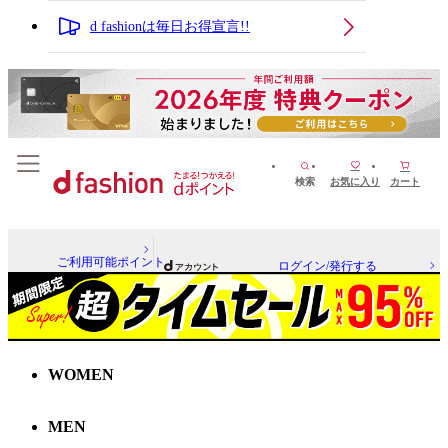
d fashionは毎日お得宣言!!
検索
お気に入り
カート
ご利用可能ポイント
ログイン/発行する
WOMEN
MEN