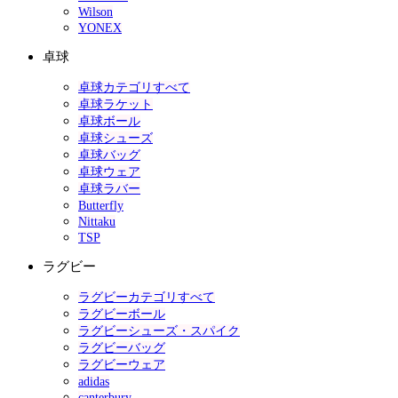
Wilson
YONEX
卓球
卓球カテゴリすべて
卓球ラケット
卓球ボール
卓球シューズ
卓球バッグ
卓球ウェア
卓球ラバー
Butterfly
Nittaku
TSP
ラグビー
ラグビーカテゴリすべて
ラグビーボール
ラグビーシューズ・スパイク
ラグビーバッグ
ラグビーウェア
adidas
canterbury