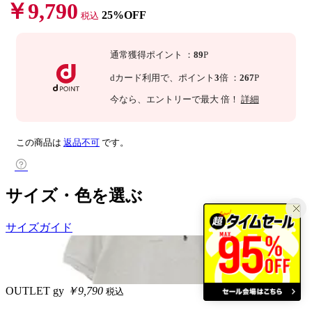
￥9,790
25%OFF
税込
通常獲得ポイント
：
89
P
dカード利用で、
ポイント
3
倍
：
267
P
今なら
、エントリーで最大
倍！
詳細
この商品は
返品不可
です。
サイズ・色を選ぶ
サイズガイド
OUTLET
gy
￥9,790
税込