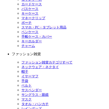
カードケース
パスケース
キーケース
マネークリップ
ポーチ
スマホ・PC・タブレット用品
ペンケース
手帳ケース・カバー
キーホルダー
チャーム
ファッション雑貨
ファッション雑貨カテゴリすべて
ネックウェア・ネクタイ
帽子
イヤーマフ
手袋
ベルト
サスペンダー
サングラス・眼鏡
マスク
タオル・ハンカチ
レイングッズ