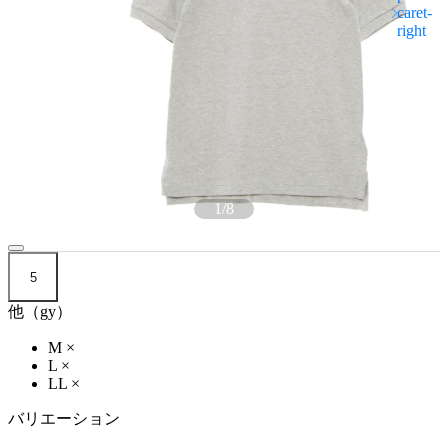
1
/
8
5
他（gy）
M
×
L
×
LL
×
バリエーション