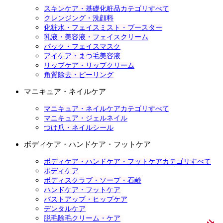
スキンケア・基礎化粧品カテゴリすべて
クレンジング・洗顔料
化粧水・フェイスミスト・ブースター
乳液・美容液・フェイスクリーム
パック・フェイスマスク
アイケア・まつ毛美容液
リップケア・リップクリーム
角質除去・ピーリング
マニキュア・ネイルケア
マニキュア・ネイルケアカテゴリすべて
マニキュア・ジェルネイル
つけ爪・ネイルシール
ボディケア・ハンドケア・フットケア
ボディケア・ハンドケア・フットケアカテゴリすべて
ボディケア
ボディスクラブ・ソープ・石鹸
ハンドケア・フットケア
バストアップ・ヒップケア
デンタルケア
脱毛除毛クリーム・ケア