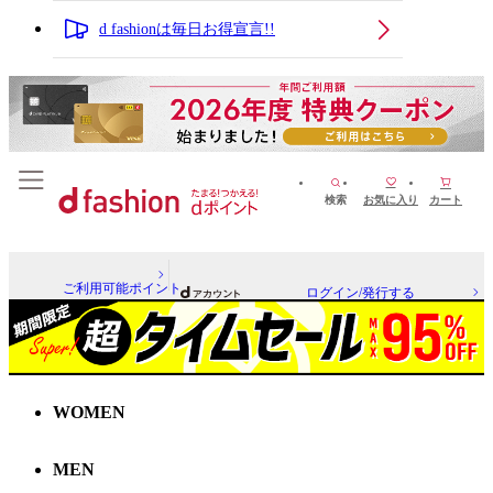
d fashionは毎日お得宣言!!
検索
お気に入り
カート
ご利用可能ポイント
ログイン/発行する
WOMEN
MEN