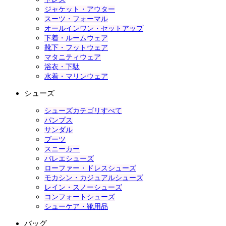
ジャケット・アウター
スーツ・フォーマル
オールインワン・セットアップ
下着・ルームウェア
靴下・フットウェア
マタニティウェア
浴衣・下駄
水着・マリンウェア
シューズ
シューズカテゴリすべて
パンプス
サンダル
ブーツ
スニーカー
バレエシューズ
ローファー・ドレスシューズ
モカシン・カジュアルシューズ
レイン・スノーシューズ
コンフォートシューズ
シューケア・靴用品
バッグ