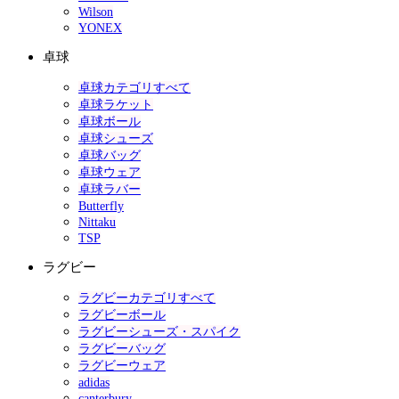
Wilson
YONEX
卓球
卓球カテゴリすべて
卓球ラケット
卓球ボール
卓球シューズ
卓球バッグ
卓球ウェア
卓球ラバー
Butterfly
Nittaku
TSP
ラグビー
ラグビーカテゴリすべて
ラグビーボール
ラグビーシューズ・スパイク
ラグビーバッグ
ラグビーウェア
adidas
canterbury