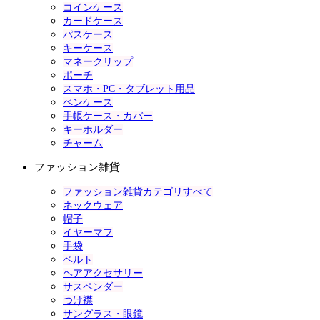
コインケース
カードケース
パスケース
キーケース
マネークリップ
ポーチ
スマホ・PC・タブレット用品
ペンケース
手帳ケース・カバー
キーホルダー
チャーム
ファッション雑貨
ファッション雑貨カテゴリすべて
ネックウェア
帽子
イヤーマフ
手袋
ベルト
ヘアアクセサリー
サスペンダー
つけ襟
サングラス・眼鏡