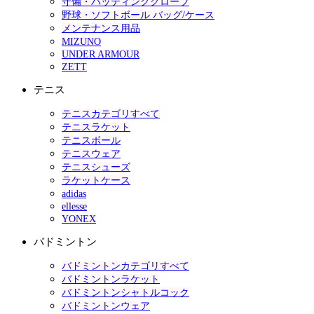
守備・バッティンググローブ
野球・ソフトボール バッグ/ケース
メンテナンス用品
MIZUNO
UNDER ARMOUR
ZETT
テニス
テニスカテゴリすべて
テニスラケット
テニスボール
テニスウェア
テニスシューズ
ラケットケース
adidas
ellesse
YONEX
バドミントン
バドミントンカテゴリすべて
バドミントンラケット
バドミントンシャトルコック
バドミントンウェア