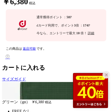
￥6,380
税込
通常獲得ポイント
：
58
P
dカード利用で、
ポイント
3
倍
：
174
P
今なら
、エントリーで最大
10
倍！
詳細
この商品は
返品可能
です。
カートに入れる
サイズガイド
グリーン（gn）
￥6,380
税込
FREE
なし