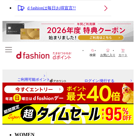
d fashionは毎日お得宣言!!
検索
お気に入り
カート
ご利用可能ポイント
ログイン/発行する
WOMEN