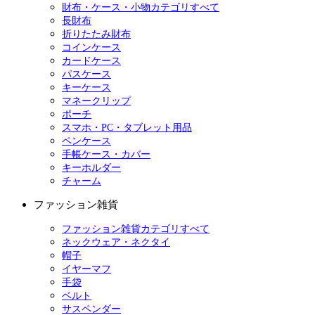
財布・ケース・小物カテゴリすべて
長財布
折りたたみ財布
コインケース
カードケース
パスケース
キーケース
マネークリップ
ポーチ
スマホ・PC・タブレット用品
ペンケース
手帳ケース・カバー
キーホルダー
チャーム
ファッション雑貨
ファッション雑貨カテゴリすべて
ネックウェア・ネクタイ
帽子
イヤーマフ
手袋
ベルト
サスペンダー