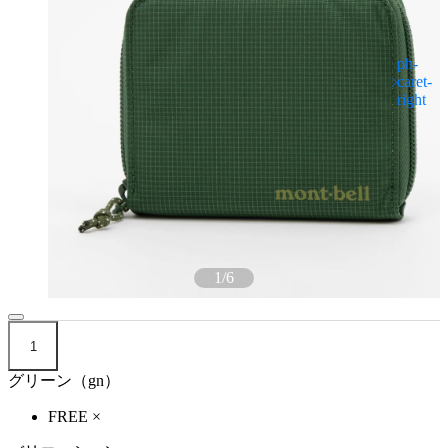
1
/
6
1
グリーン（gn）
FREE
×